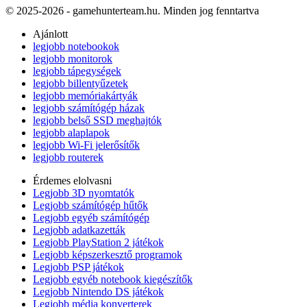
© 2025-2026 - gamehunterteam.hu. Minden jog fenntartva
Ajánlott
legjobb notebookok
legjobb monitorok
legjobb tápegységek
legjobb billentyűzetek
legjobb memóriakártyák
legjobb számítógép házak
legjobb belső SSD meghajtók
legjobb alaplapok
legjobb Wi-Fi jelerősítők
legjobb routerek
Érdemes elolvasni
Legjobb 3D nyomtatók
Legjobb számítógép hűtők
Legjobb egyéb számítógép
Legjobb adatkazetták
Legjobb PlayStation 2 játékok
Legjobb képszerkesztő programok
Legjobb PSP játékok
Legjobb egyéb notebook kiegészítők
Legjobb Nintendo DS játékok
Legjobb média konverterek