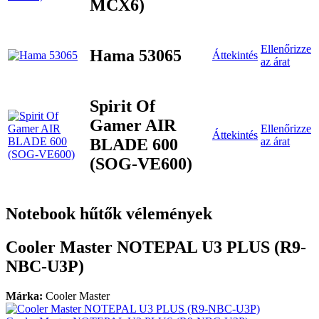
MCX6)
Ellenőrizze
Hama 53065
Áttekintés
az árat
Spirit Of
Gamer AIR
Ellenőrizze
Áttekintés
BLADE 600
az árat
(SOG-VE600)
Notebook hűtők vélemények
Cooler Master NOTEPAL U3 PLUS (R9-
NBC-U3P)
Márka:
Cooler Master