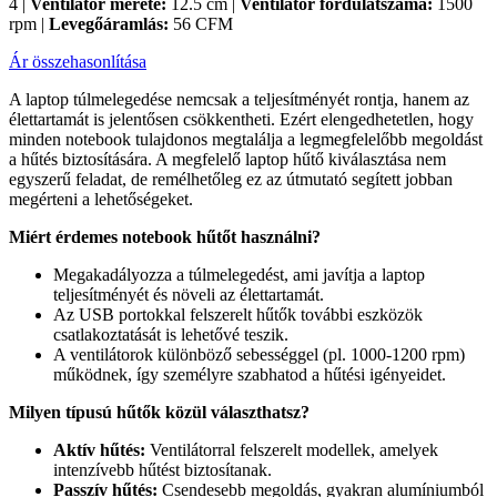
4 |
Ventilátor mérete:
12.5 cm |
Ventilátor fordulatszáma:
1500
rpm |
Levegőáramlás:
56 CFM
Ár összehasonlítása
A laptop túlmelegedése nemcsak a teljesítményét rontja, hanem az
élettartamát is jelentősen csökkentheti. Ezért elengedhetetlen, hogy
minden notebook tulajdonos megtalálja a legmegfelelőbb megoldást
a hűtés biztosítására. A megfelelő laptop hűtő kiválasztása nem
egyszerű feladat, de remélhetőleg ez az útmutató segített jobban
megérteni a lehetőségeket.
Miért érdemes notebook hűtőt használni?
Megakadályozza a túlmelegedést, ami javítja a laptop
teljesítményét és növeli az élettartamát.
Az USB portokkal felszerelt hűtők további eszközök
csatlakoztatását is lehetővé teszik.
A ventilátorok különböző sebességgel (pl. 1000-1200 rpm)
működnek, így személyre szabhatod a hűtési igényeidet.
Milyen típusú hűtők közül választhatsz?
Aktív hűtés:
Ventilátorral felszerelt modellek, amelyek
intenzívebb hűtést biztosítanak.
Passzív hűtés:
Csendesebb megoldás, gyakran alumíniumból