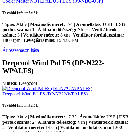
Cooler Master NOTEPAL U3 PLUS (R9-NBC-U3P)
További információk
Típus:
Aktív |
Maximális méret:
19" |
Áramellátás:
USB |
USB
portok száma:
1 |
Állítható dőlésszög:
Nincs |
Ventilátorok
száma:
3 |
Ventilátor mérete:
8 cm |
Ventilátor fordulatszáma:
1800 rpm |
Levegőáramlás:
15.42 CFM
Ár összehasonlítása
Deepcool Wind Pal FS (DP-N222-
WPALFS)
Márka:
Deepcool
Deepcool Wind Pal FS (DP-N222-WPALFS)
További információk
Típus:
Aktív |
Maximális méret:
17.3" |
Áramellátás:
USB |
USB
portok száma:
2 |
Állítható dőlésszög:
Van |
Ventilátorok száma:
2 |
Ventilátor mérete:
14 cm |
Ventilátor fordulatszáma:
1200