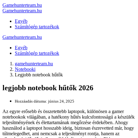
Gamehunterteam.hu
Gamehunterteam.hu
Egyéb
Számítógép tartozékok
Gamehunterteam.hu
Egyéb
Számítógép tartozékok
gamehunterteam.hu
Notebooki
Legjobb notebook hűtők
legjobb notebook hűtők 2026
Hozzáadás dátuma:
június 24, 2025
Az egyre erősebb és összetettebb laptopok, különösen a gamer
notebookok világában, a hatékony hűtés kulcsfontosságú a készülék
teljesítményének és élettartamának megőrzése érdekében. Ahogy
használod a laptopot hosszabb ideig, biztosan észrevetted már, hogy
túlmelegedhet, ami nemcsak a teljesítményt rontja, hanem az