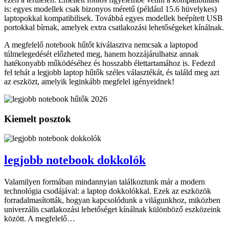
is: egyes modellek csak bizonyos méretű (például 15.6 hüvelykes)
laptopokkal kompatibilisek. Továbbá egyes modellek beépített USB
portokkal bírnak, amelyek extra csatlakozási lehetőségeket kínálnak.
A megfelelő notebook hűtőt kiválasztva nemcsak a laptopod
túlmelegedését előzheted meg, hanem hozzájárulhatsz annak
hatékonyabb működéséhez és hosszabb élettartamához is. Fedezd
fel tehát a legjobb laptop hűtők széles választékát, és találd meg azt
az eszközt, amelyik leginkább megfelel igényeidnek!
Kiemelt posztok
legjobb notebook dokkolók
Valamilyen formában mindannyian találkoztunk már a modern
technológia csodájával: a laptop dokkolókkal. Ezek az eszközök
forradalmasították, hogyan kapcsolódunk a világunkhoz, miközben
univerzális csatlakozási lehetőséget kínálnak különböző eszközeink
között. A megfelelő…