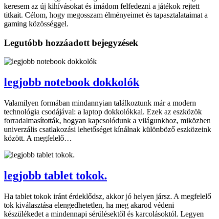
keresem az új kihívásokat és imádom felfedezni a játékok rejtett
titkait. Célom, hogy megosszam élményeimet és tapasztalataimat a
gaming közösséggel.
Legutóbb hozzáadott bejegyzések
legjobb notebook dokkolók
Valamilyen formában mindannyian találkoztunk már a modern
technológia csodájával: a laptop dokkolókkal. Ezek az eszközök
forradalmasították, hogyan kapcsolódunk a világunkhoz, miközben
univerzális csatlakozási lehetőséget kínálnak különböző eszközeink
között. A megfelelő…
legjobb tablet tokok.
Ha tablet tokok iránt érdeklődsz, akkor jó helyen jársz. A megfelelő
tok kiválasztása elengedhetetlen, ha meg akarod védeni
készülékedet a mindennapi sérülésektől és karcolásoktól. Legyen