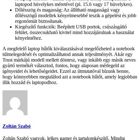
laptopod hüvelykes méretével (pl. 15.6 vagy 17 hüvelykes).
Dőlésszög és magasság: Az állítható magasságú vagy
dőlésszögű modellek kényelmesebbé teszik a gépelést és jobb
ergonómiát biztosítanak.
Kiegészítő funkciók: Beépített USB portok, csúszásgátló
felület, összecsukható kivitel mind hozzájárulnak a használat
kényelméhez.
A megfelelő laptop hűtők kiválasztásával megelőzheted a notebook
túlmelegedését és optimalizálhatod annak teljesítményét. Akár egy
Trust márkájú modell mellett döntesz, vagy inkább egy másik neves
gyártó termékét választod, fontos, hogy alaposan mérlegeld az
igényeidet és lehetőségeidet. Ezzel az útmutatóval bízunk benne,
hogy könnyebben megtalálod azt a notebook hűtőt, amely legjobban
illik hozzád és laptopodhoz.
Zoltán Szabó
Zoltán Szabó vagyok, lelkes gamer és tartalomkészítő. Mindig