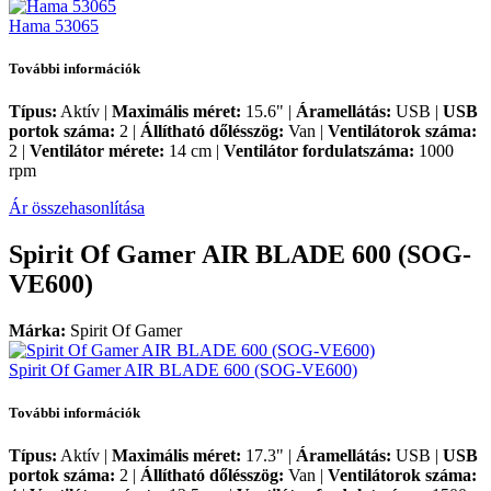
Hama 53065
További információk
Típus:
Aktív |
Maximális méret:
15.6" |
Áramellátás:
USB |
USB
portok száma:
2 |
Állítható dőlésszög:
Van |
Ventilátorok száma:
2 |
Ventilátor mérete:
14 cm |
Ventilátor fordulatszáma:
1000
rpm
Ár összehasonlítása
Spirit Of Gamer AIR BLADE 600 (SOG-
VE600)
Márka:
Spirit Of Gamer
Spirit Of Gamer AIR BLADE 600 (SOG-VE600)
További információk
Típus:
Aktív |
Maximális méret:
17.3" |
Áramellátás:
USB |
USB
portok száma:
2 |
Állítható dőlésszög:
Van |
Ventilátorok száma: