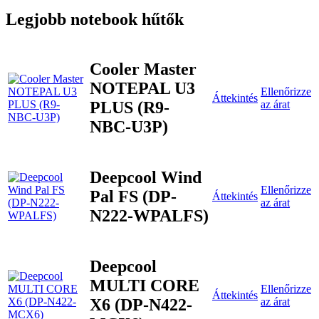
Legjobb notebook hűtők
Cooler Master
NOTEPAL U3
Ellenőrizze
Áttekintés
PLUS (R9-
az árat
NBC-U3P)
Deepcool Wind
Ellenőrizze
Pal FS (DP-
Áttekintés
az árat
N222-WPALFS)
Deepcool
MULTI CORE
Ellenőrizze
Áttekintés
X6 (DP-N422-
az árat