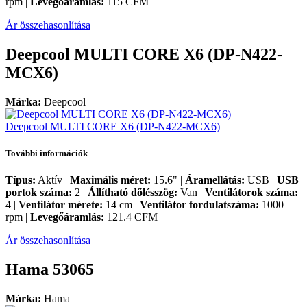
rpm |
Levegőáramlás:
115 CFM
Ár összehasonlítása
Deepcool MULTI CORE X6 (DP-N422-
MCX6)
Márka:
Deepcool
Deepcool MULTI CORE X6 (DP-N422-MCX6)
További információk
Típus:
Aktív |
Maximális méret:
15.6" |
Áramellátás:
USB |
USB
portok száma:
2 |
Állítható dőlésszög:
Van |
Ventilátorok száma:
4 |
Ventilátor mérete:
14 cm |
Ventilátor fordulatszáma:
1000
rpm |
Levegőáramlás:
121.4 CFM
Ár összehasonlítása
Hama 53065
Márka:
Hama