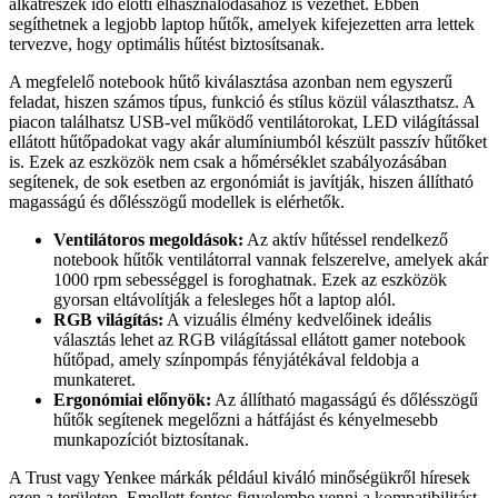
alkatrészek idő előtti elhasználódásához is vezethet. Ebben
segíthetnek a legjobb laptop hűtők, amelyek kifejezetten arra lettek
tervezve, hogy optimális hűtést biztosítsanak.
A megfelelő notebook hűtő kiválasztása azonban nem egyszerű
feladat, hiszen számos típus, funkció és stílus közül választhatsz. A
piacon találhatsz USB-vel működő ventilátorokat, LED világítással
ellátott hűtőpadokat vagy akár alumíniumból készült passzív hűtőket
is. Ezek az eszközök nem csak a hőmérséklet szabályozásában
segítenek, de sok esetben az ergonómiát is javítják, hiszen állítható
magasságú és dőlésszögű modellek is elérhetők.
Ventilátoros megoldások:
Az aktív hűtéssel rendelkező
notebook hűtők ventilátorral vannak felszerelve, amelyek akár
1000 rpm sebességgel is foroghatnak. Ezek az eszközök
gyorsan eltávolítják a felesleges hőt a laptop alól.
RGB világítás:
A vizuális élmény kedvelőinek ideális
választás lehet az RGB világítással ellátott gamer notebook
hűtőpad, amely színpompás fényjátékával feldobja a
munkateret.
Ergonómiai előnyök:
Az állítható magasságú és dőlésszögű
hűtők segítenek megelőzni a hátfájást és kényelmesebb
munkapozíciót biztosítanak.
A Trust vagy Yenkee márkák például kiváló minőségükről híresek
ezen a területen. Emellett fontos figyelembe venni a kompatibilitást