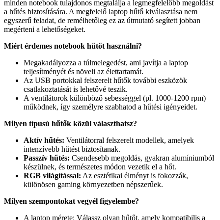
minden notebook tulajdonos megtalálja a legmegfelelőbb megoldást
a hűtés biztosítására. A megfelelő laptop hűtő kiválasztása nem
egyszerű feladat, de remélhetőleg ez az útmutató segített jobban
megérteni a lehetőségeket.
Miért érdemes notebook hűtőt használni?
Megakadályozza a túlmelegedést, ami javítja a laptop
teljesítményét és növeli az élettartamát.
Az USB portokkal felszerelt hűtők további eszközök
csatlakoztatását is lehetővé teszik.
A ventilátorok különböző sebességgel (pl. 1000-1200 rpm)
működnek, így személyre szabhatod a hűtési igényeidet.
Milyen típusú hűtők közül választhatsz?
Aktív hűtés:
Ventilátorral felszerelt modellek, amelyek
intenzívebb hűtést biztosítanak.
Passzív hűtés:
Csendesebb megoldás, gyakran alumíniumból
készülnek, és természetes módon vezetik el a hőt.
RGB világítással:
Az esztétikai élményt is fokozzák,
különösen gaming környezetben népszerűek.
Milyen szempontokat vegyél figyelembe?
A laptop mérete: Válassz olyan hűtőt, amely kompatibilis a