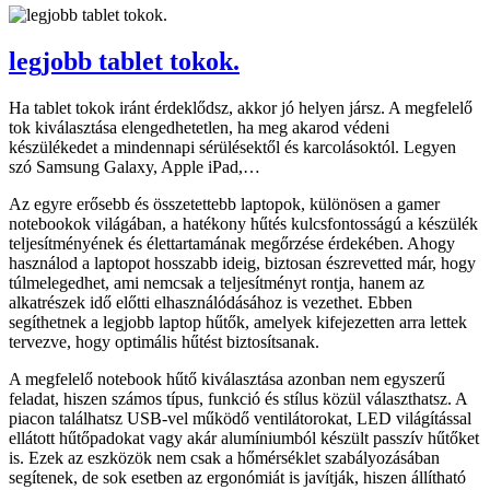
legjobb tablet tokok.
Ha tablet tokok iránt érdeklődsz, akkor jó helyen jársz. A megfelelő
tok kiválasztása elengedhetetlen, ha meg akarod védeni
készülékedet a mindennapi sérülésektől és karcolásoktól. Legyen
szó Samsung Galaxy, Apple iPad,…
Az egyre erősebb és összetettebb laptopok, különösen a gamer
notebookok világában, a hatékony hűtés kulcsfontosságú a készülék
teljesítményének és élettartamának megőrzése érdekében. Ahogy
használod a laptopot hosszabb ideig, biztosan észrevetted már, hogy
túlmelegedhet, ami nemcsak a teljesítményt rontja, hanem az
alkatrészek idő előtti elhasználódásához is vezethet. Ebben
segíthetnek a legjobb laptop hűtők, amelyek kifejezetten arra lettek
tervezve, hogy optimális hűtést biztosítsanak.
A megfelelő notebook hűtő kiválasztása azonban nem egyszerű
feladat, hiszen számos típus, funkció és stílus közül választhatsz. A
piacon találhatsz USB-vel működő ventilátorokat, LED világítással
ellátott hűtőpadokat vagy akár alumíniumból készült passzív hűtőket
is. Ezek az eszközök nem csak a hőmérséklet szabályozásában
segítenek, de sok esetben az ergonómiát is javítják, hiszen állítható