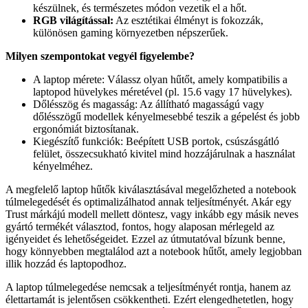
készülnek, és természetes módon vezetik el a hőt.
RGB világítással:
Az esztétikai élményt is fokozzák,
különösen gaming környezetben népszerűek.
Milyen szempontokat vegyél figyelembe?
A laptop mérete: Válassz olyan hűtőt, amely kompatibilis a
laptopod hüvelykes méretével (pl. 15.6 vagy 17 hüvelykes).
Dőlésszög és magasság: Az állítható magasságú vagy
dőlésszögű modellek kényelmesebbé teszik a gépelést és jobb
ergonómiát biztosítanak.
Kiegészítő funkciók: Beépített USB portok, csúszásgátló
felület, összecsukható kivitel mind hozzájárulnak a használat
kényelméhez.
A megfelelő laptop hűtők kiválasztásával megelőzheted a notebook
túlmelegedését és optimalizálhatod annak teljesítményét. Akár egy
Trust márkájú modell mellett döntesz, vagy inkább egy másik neves
gyártó termékét választod, fontos, hogy alaposan mérlegeld az
igényeidet és lehetőségeidet. Ezzel az útmutatóval bízunk benne,
hogy könnyebben megtalálod azt a notebook hűtőt, amely legjobban
illik hozzád és laptopodhoz.
A laptop túlmelegedése nemcsak a teljesítményét rontja, hanem az
élettartamát is jelentősen csökkentheti. Ezért elengedhetetlen, hogy