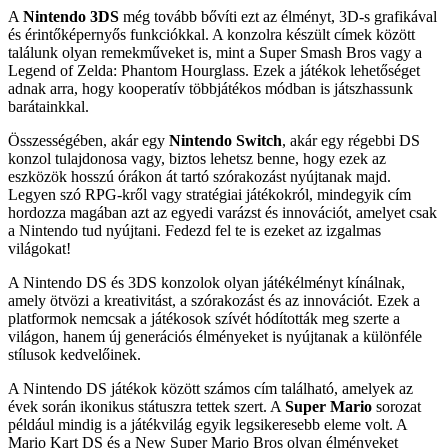
A
Nintendo 3DS
még tovább bővíti ezt az élményt, 3D-s grafikával
és érintőképernyős funkciókkal. A konzolra készült címek között
találunk olyan remekműveket is, mint a Super Smash Bros vagy a
Legend of Zelda: Phantom Hourglass. Ezek a játékok lehetőséget
adnak arra, hogy kooperatív többjátékos módban is játszhassunk
barátainkkal.
Összességében, akár egy
Nintendo Switch
, akár egy régebbi DS
konzol tulajdonosa vagy, biztos lehetsz benne, hogy ezek az
eszközök hosszú órákon át tartó szórakozást nyújtanak majd.
Legyen szó RPG-kről vagy stratégiai játékokról, mindegyik cím
hordozza magában azt az egyedi varázst és innovációt, amelyet csak
a Nintendo tud nyújtani. Fedezd fel te is ezeket az izgalmas
világokat!
A Nintendo DS és 3DS konzolok olyan játékélményt kínálnak,
amely ötvözi a kreativitást, a szórakozást és az innovációt. Ezek a
platformok nemcsak a játékosok szívét hódították meg szerte a
világon, hanem új generációs élményeket is nyújtanak a különféle
stílusok kedvelőinek.
A Nintendo DS játékok között számos cím található, amelyek az
évek során ikonikus státuszra tettek szert. A
Super Mario
sorozat
például mindig is a játékvilág egyik legsikeresebb eleme volt. A
Mario Kart DS és a New Super Mario Bros olyan élményeket