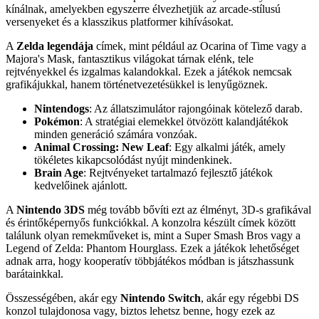
kínálnak, amelyekben egyszerre élvezhetjük az arcade-stílusú
versenyeket és a klasszikus platformer kihívásokat.
A
Zelda legendája
címek, mint például az Ocarina of Time vagy a
Majora's Mask, fantasztikus világokat tárnak elénk, tele
rejtvényekkel és izgalmas kalandokkal. Ezek a játékok nemcsak
grafikájukkal, hanem történetvezetésükkel is lenyűgöznek.
Nintendogs
: Az állatszimulátor rajongóinak kötelező darab.
Pokémon
: A stratégiai elemekkel ötvözött kalandjátékok
minden generáció számára vonzóak.
Animal Crossing: New Leaf
: Egy alkalmi játék, amely
tökéletes kikapcsolódást nyújt mindenkinek.
Brain Age
: Rejtvényeket tartalmazó fejlesztő játékok
kedvelőinek ajánlott.
A
Nintendo 3DS
még tovább bővíti ezt az élményt, 3D-s grafikával
és érintőképernyős funkciókkal. A konzolra készült címek között
találunk olyan remekműveket is, mint a Super Smash Bros vagy a
Legend of Zelda: Phantom Hourglass. Ezek a játékok lehetőséget
adnak arra, hogy kooperatív többjátékos módban is játszhassunk
barátainkkal.
Összességében, akár egy
Nintendo Switch
, akár egy régebbi DS
konzol tulajdonosa vagy, biztos lehetsz benne, hogy ezek az