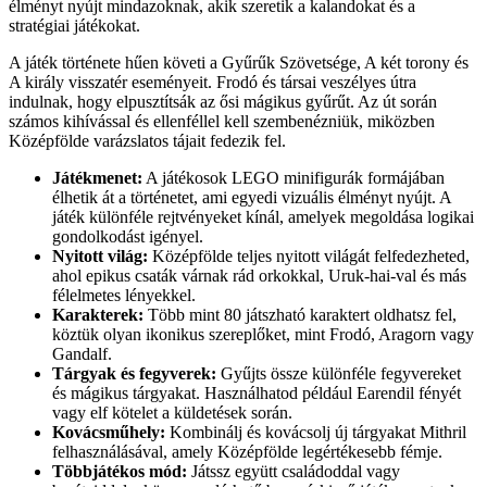
élményt nyújt mindazoknak, akik szeretik a kalandokat és a
stratégiai játékokat.
A játék története hűen követi a Gyűrűk Szövetsége, A két torony és
A király visszatér eseményeit. Frodó és társai veszélyes útra
indulnak, hogy elpusztítsák az ősi mágikus gyűrűt. Az út során
számos kihívással és ellenféllel kell szembenézniük, miközben
Középfölde varázslatos tájait fedezik fel.
Játékmenet:
A játékosok LEGO minifigurák formájában
élhetik át a történetet, ami egyedi vizuális élményt nyújt. A
játék különféle rejtvényeket kínál, amelyek megoldása logikai
gondolkodást igényel.
Nyitott világ:
Középfölde teljes nyitott világát felfedezheted,
ahol epikus csaták várnak rád orkokkal, Uruk-hai-val és más
félelmetes lényekkel.
Karakterek:
Több mint 80 játszható karaktert oldhatsz fel,
köztük olyan ikonikus szereplőket, mint Frodó, Aragorn vagy
Gandalf.
Tárgyak és fegyverek:
Gyűjts össze különféle fegyvereket
és mágikus tárgyakat. Használhatod például Earendil fényét
vagy elf kötelet a küldetések során.
Kovácsműhely:
Kombinálj és kovácsolj új tárgyakat Mithril
felhasználásával, amely Középfölde legértékesebb fémje.
Többjátékos mód:
Játssz együtt családoddal vagy