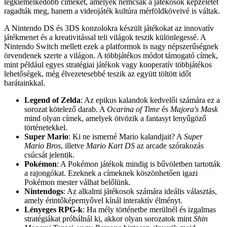
legkiemelkedőbb címeket, amelyek nemcsak a játékosok képzeletét
ragadták meg, hanem a videojáték kultúra mérföldköveivé is váltak.
A Nintendo DS és 3DS konzolokra készült játékokat az innovatív
játékmenet és a kreativitással teli világok teszik különlegessé. A
Nintendo Switch mellett ezek a platformok is nagy népszerűségnek
örvendenek szerte a világon. A többjátékos módot támogató címek,
mint például egyes stratégiai játékok vagy kooperatív többjátékos
lehetőségek, még élvezetesebbé teszik az együtt töltött időt
barátainkkal.
Legend of Zelda
: Az epikus kalandok kedvelői számára ez a
sorozat kötelező darab. A
Ocarina of Time
és
Majora's Mask
mind olyan címek, amelyek ötvözik a fantasyt lenyűgöző
történetekkel.
Super Mario
: Ki ne ismerné Mario kalandjait? A
Super
Mario Bros
, illetve
Mario Kart DS
az arcade szórakozás
csúcsát jelentik.
Pokémon
: A Pokémon játékok mindig is bűvöletben tartották
a rajongókat. Ezeknek a címeknek köszönhetően igazi
Pokémon mester válhat belőlünk.
Nintendogs
: Az alkalmi játékosok számára ideális választás,
amely érintőképernyővel kínál interaktív élményt.
Lényeges RPG-k
: Ha mély történetbe merülnél és izgalmas
stratégiákat próbálnál ki, akkor olyan sorozatok mint
Shin