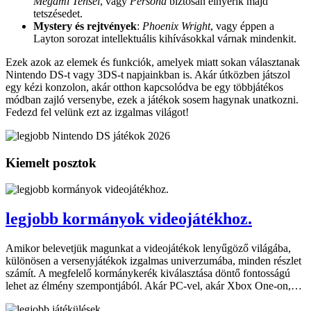
Megami Tensei
, vagy
Persona
biztosan elnyerik majd
tetszésedet.
Mystery és rejtvények
:
Phoenix Wright
, vagy éppen a
Layton sorozat intellektuális kihívásokkal várnak mindenkit.
Ezek azok az elemek és funkciók, amelyek miatt sokan választanak
Nintendo DS-t vagy 3DS-t napjainkban is. Akár útközben játszol
egy kézi konzolon, akár otthon kapcsolódva be egy többjátékos
módban zajló versenybe, ezek a játékok sosem hagynak unatkozni.
Fedezd fel velünk ezt az izgalmas világot!
Kiemelt posztok
legjobb kormányok videojátékhoz.
Amikor belevetjük magunkat a videojátékok lenyűgöző világába,
különösen a versenyjátékok izgalmas univerzumába, minden részlet
számít. A megfelelő kormánykerék kiválasztása döntő fontosságú
lehet az élmény szempontjából. Akár PC-vel, akár Xbox One-on,…