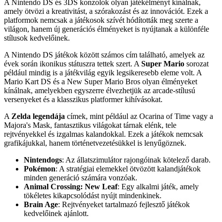
A Nintendo DS és 3DS konzolok olyan játékélményt kínálnak,
amely ötvözi a kreativitást, a szórakozást és az innovációt. Ezek a
platformok nemcsak a játékosok szívét hódították meg szerte a
világon, hanem új generációs élményeket is nyújtanak a különféle
stílusok kedvelőinek.
A Nintendo DS játékok között számos cím található, amelyek az
évek során ikonikus státuszra tettek szert. A
Super Mario
sorozat
például mindig is a játékvilág egyik legsikeresebb eleme volt. A
Mario Kart DS és a New Super Mario Bros olyan élményeket
kínálnak, amelyekben egyszerre élvezhetjük az arcade-stílusú
versenyeket és a klasszikus platformer kihívásokat.
A
Zelda legendája
címek, mint például az Ocarina of Time vagy a
Majora's Mask, fantasztikus világokat tárnak elénk, tele
rejtvényekkel és izgalmas kalandokkal. Ezek a játékok nemcsak
grafikájukkal, hanem történetvezetésükkel is lenyűgöznek.
Nintendogs
: Az állatszimulátor rajongóinak kötelező darab.
Pokémon
: A stratégiai elemekkel ötvözött kalandjátékok
minden generáció számára vonzóak.
Animal Crossing: New Leaf
: Egy alkalmi játék, amely
tökéletes kikapcsolódást nyújt mindenkinek.
Brain Age
: Rejtvényeket tartalmazó fejlesztő játékok
kedvelőinek ajánlott.