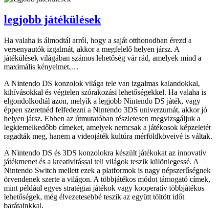
legjobb játékülések
Ha valaha is álmodtál arról, hogy a saját otthonodban érezd a
versenyautók izgalmát, akkor a megfelelő helyen jársz. A
játékülések világában számos lehetőség vár rád, amelyek mind a
maximális kényelmet,…
A Nintendo DS konzolok világa tele van izgalmas kalandokkal,
kihívásokkal és végtelen szórakozási lehetőségekkel. Ha valaha is
elgondolkodtál azon, melyik a legjobb Nintendo DS játék, vagy
éppen szeretnéd felfedezni a Nintendo 3DS univerzumát, akkor jó
helyen jársz. Ebben az útmutatóban részletesen megvizsgáljuk a
legkiemelkedőbb címeket, amelyek nemcsak a játékosok képzeletét
ragadták meg, hanem a videojáték kultúra mérföldköveivé is váltak.
A Nintendo DS és 3DS konzolokra készült játékokat az innovatív
játékmenet és a kreativitással teli világok teszik különlegessé. A
Nintendo Switch mellett ezek a platformok is nagy népszerűségnek
örvendenek szerte a világon. A többjátékos módot támogató címek,
mint például egyes stratégiai játékok vagy kooperatív többjátékos
lehetőségek, még élvezetesebbé teszik az együtt töltött időt
barátainkkal.