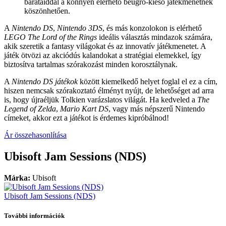
barátaiddal a könnyen elérhető beugró-kieső játékmenetnek
köszönhetően.
A
Nintendo DS
,
Nintendo 3DS
, és más konzolokon is elérhető
LEGO The Lord of the Rings
ideális választás mindazok számára,
akik szeretik a fantasy világokat és az innovatív játékmenetet. A
játék ötvözi az akciódús kalandokat a stratégiai elemekkel, így
biztosítva tartalmas szórakozást minden korosztálynak.
A
Nintendo DS játékok
között kiemelkedő helyet foglal el ez a cím,
hiszen nemcsak szórakoztató élményt nyújt, de lehetőséget ad arra
is, hogy újraéljük Tolkien varázslatos világát. Ha kedveled a
The
Legend of Zelda
,
Mario Kart DS
, vagy más népszerű Nintendo
címeket, akkor ezt a játékot is érdemes kipróbálnod!
Ár összehasonlítása
Ubisoft Jam Sessions (NDS)
Márka:
Ubisoft
Ubisoft Jam Sessions (NDS)
További információk