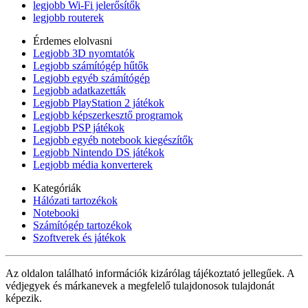
legjobb Wi-Fi jelerősítők
legjobb routerek
Érdemes elolvasni
Legjobb 3D nyomtatók
Legjobb számítógép hűtők
Legjobb egyéb számítógép
Legjobb adatkazetták
Legjobb PlayStation 2 játékok
Legjobb képszerkesztő programok
Legjobb PSP játékok
Legjobb egyéb notebook kiegészítők
Legjobb Nintendo DS játékok
Legjobb média konverterek
Kategóriák
Hálózati tartozékok
Notebooki
Számítógép tartozékok
Szoftverek és játékok
Az oldalon található információk kizárólag tájékoztató jellegűek. A
védjegyek és márkanevek a megfelelő tulajdonosok tulajdonát
képezik.