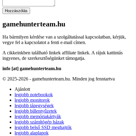
Hozzászólás
gamehunterteam.hu
Ha bármilyen kérdése van a szolgáltatással kapcsolatban, kérjük,
vegye fel a kapcsolatot a fenti e-mail címen.
A cikkeinkben található linkek affiliate linkek. A rájuk kattintás
ingyenes, de szerkesztőségünket támogatja.
info [at] gamehunterteam.hu
© 2025-2026 - gamehunterteam.hu. Minden jog fenntartva
Ajánlott
legjobb notebookok
legjobb monitorok
legjobb tápegységek
legjobb billentyűzetek
legjobb memóriakártyák
legjobb számítógép házak
legjobb belső SSD meghajtók
legjobb alaplapok