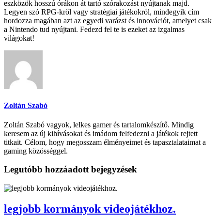
eszközök hosszú órákon át tartó szórakozást nyújtanak majd.
Legyen szó RPG-kről vagy stratégiai játékokról, mindegyik cím
hordozza magában azt az egyedi varázst és innovációt, amelyet csak
a Nintendo tud nyújtani. Fedezd fel te is ezeket az izgalmas
világokat!
Zoltán Szabó
Zoltán Szabó vagyok, lelkes gamer és tartalomkészítő. Mindig
keresem az új kihívásokat és imádom felfedezni a játékok rejtett
titkait. Célom, hogy megosszam élményeimet és tapasztalataimat a
gaming közösséggel.
Legutóbb hozzáadott bejegyzések
legjobb kormányok videojátékhoz.