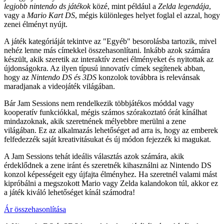
legjobb nintendo ds játékok
közé, mint például a
Zelda legendája
,
vagy a
Mario Kart DS
, mégis különleges helyet foglal el azzal, hogy
zenei élményt nyújt.
A játék kategóriáját tekintve az "Egyéb" besorolásba tartozik, mivel
nehéz lenne más címekkel összehasonlítani. Inkább azok számára
készült, akik szeretik az interaktív zenei élményeket és nyitottak az
újdonságokra. Az ilyen típusú innovatív címek segítenek abban,
hogy az
Nintendo DS és 3DS
konzolok továbbra is relevánsak
maradjanak a videojáték világában.
Bár Jam Sessions nem rendelkezik többjátékos móddal vagy
kooperatív funkciókkal, mégis számos szórakoztató órát kínálhat
mindazoknak, akik szeretnének mélyebbre merülni a zene
világában. Ez az alkalmazás lehetőséget ad arra is, hogy az emberek
felfedezzék saját kreativitásukat és új módon fejezzék ki magukat.
A Jam Sessions tehát ideális választás azok számára, akik
érdeklődnek a zene iránt és szeretnék kihasználni az Nintendo DS
konzol képességeit egy újfajta élményhez. Ha szeretnél valami mást
kipróbálni a megszokott Mario vagy Zelda kalandokon túl, akkor ez
a játék kiváló lehetőséget kínál számodra!
Ár összehasonlítása