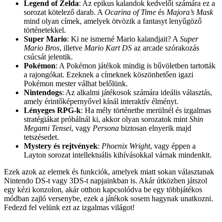
Legend of Zelda
: Az epikus kalandok kedvelői számára ez a
sorozat kötelező darab. A
Ocarina of Time
és
Majora’s Mask
mind olyan címek, amelyek ötvözik a fantasyt lenyűgöző
történetekkel.
Super Mario
: Ki ne ismerné Mario kalandjait? A
Super
Mario Bros
, illetve
Mario Kart DS
az arcade szórakozás
csúcsát jelentik.
Pokémon
: A Pokémon játékok mindig is bűvöletben tartották
a rajongókat. Ezeknek a címeknek köszönhetően igazi
Pokémon mester válhat belőlünk.
Nintendogs
: Az alkalmi játékosok számára ideális választás,
amely érintőképernyővel kínál interaktív élményt.
Lényeges RPG-k
: Ha mély történetbe merülnél és izgalmas
stratégiákat próbálnál ki, akkor olyan sorozatok mint
Shin
Megami Tensei
, vagy
Persona
biztosan elnyerik majd
tetszésedet.
Mystery és rejtvények
:
Phoenix Wright
, vagy éppen a
Layton sorozat intellektuális kihívásokkal várnak mindenkit.
Ezek azok az elemek és funkciók, amelyek miatt sokan választanak
Nintendo DS-t vagy 3DS-t napjainkban is. Akár útközben játszol
egy kézi konzolon, akár otthon kapcsolódva be egy többjátékos
módban zajló versenybe, ezek a játékok sosem hagynak unatkozni.
Fedezd fel velünk ezt az izgalmas világot!