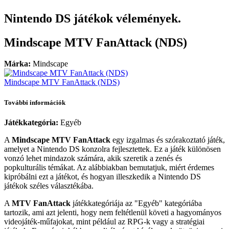
Nintendo DS játékok vélemények.
Mindscape MTV FanAttack (NDS)
Márka:
Mindscape
Mindscape MTV FanAttack (NDS)
További információk
Játékkategória:
Egyéb
A
Mindscape MTV FanAttack
egy izgalmas és szórakoztató játék,
amelyet a Nintendo DS konzolra fejlesztettek. Ez a játék különösen
vonzó lehet mindazok számára, akik szeretik a zenés és
popkulturális témákat. Az alábbiakban bemutatjuk, miért érdemes
kipróbálni ezt a játékot, és hogyan illeszkedik a Nintendo DS
játékok széles választékába.
A
MTV FanAttack
játékkategóriája az "Egyéb" kategóriába
tartozik, ami azt jelenti, hogy nem feltétlenül követi a hagyományos
videojáték-műfajokat, mint például az RPG-k vagy a stratégiai