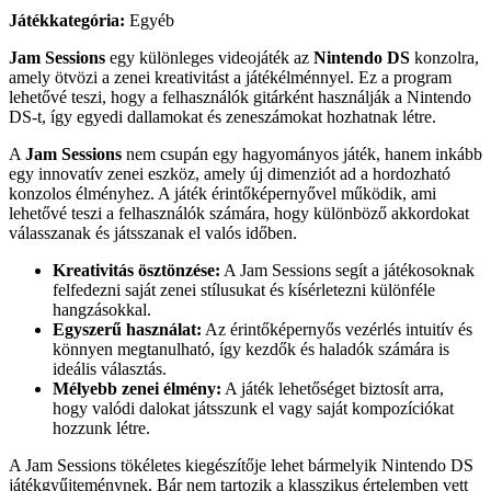
Játékkategória:
Egyéb
Jam Sessions
egy különleges videojáték az
Nintendo DS
konzolra,
amely ötvözi a zenei kreativitást a játékélménnyel. Ez a program
lehetővé teszi, hogy a felhasználók gitárként használják a Nintendo
DS-t, így egyedi dallamokat és zeneszámokat hozhatnak létre.
A
Jam Sessions
nem csupán egy hagyományos játék, hanem inkább
egy innovatív zenei eszköz, amely új dimenziót ad a hordozható
konzolos élményhez. A játék érintőképernyővel működik, ami
lehetővé teszi a felhasználók számára, hogy különböző akkordokat
válasszanak és játsszanak el valós időben.
Kreativitás ösztönzése:
A Jam Sessions segít a játékosoknak
felfedezni saját zenei stílusukat és kísérletezni különféle
hangzásokkal.
Egyszerű használat:
Az érintőképernyős vezérlés intuitív és
könnyen megtanulható, így kezdők és haladók számára is
ideális választás.
Mélyebb zenei élmény:
A játék lehetőséget biztosít arra,
hogy valódi dalokat játsszunk el vagy saját kompozíciókat
hozzunk létre.
A Jam Sessions tökéletes kiegészítője lehet bármelyik Nintendo DS
játékgyűjteménynek. Bár nem tartozik a klasszikus értelemben vett