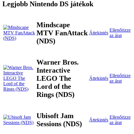
Legjobb Nintendo DS játékok
Mindscape
Ellenőrizze
MTV FanAttack
Áttekintés
az árat
(NDS)
Warner Bros.
Interactive
Ellenőrizze
LEGO The
Áttekintés
az árat
Lord of the
Rings (NDS)
Ubisoft Jam
Ellenőrizze
Áttekintés
Sessions (NDS)
az árat