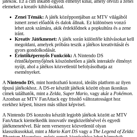
játékok. Ez a cím inkább egyedi élményt kínál, amely ötvözi a zenei
elemeket a kreatív kihívásokkal.
Zenei Témák:
A játék középpontjában az MTV világából
ismert zenei előadók és dalok állnak. Ez különösen vonzó
lehet azok számára, akik érdeklődnek a popkultúra és a zene
iránt.
Kreatív Játékmenet:
A játék során különféle kihívásokat kell
megoldani, amelyek próbára teszik a játékos kreativitását és
gyors gondolkodását.
Érintőképernyős Funkciók:
A Nintendo DS
érintőképernyőjének köszönhetően a játék interaktív élményt
nyújt, ahol a játékos közvetlenül befolyásolhatja az
eseményeket.
A
Nintendo DS
, mint hordozható konzol, ideális platform az ilyen
típusú játékokhoz. A DS-re készült játékok között olyan ikonikus
címek találhatók, mint a
Zelda
,
Super Mario
, vagy akár a
Pokémon
.
Azonban az MTV FanAttack egy frissítő változatosságot hoz
ezekhez képest, hiszen más stílust képvisel.
A Nintendo DS konzolra készült legjobb játékok között az MTV
FanAttack kiemelkedik innovatív megközelítésével és egyedi
játékmenetével. Bár nem versenyez közvetlenül olyan
klasszikusokkal, mint a
Mario Kart DS
vagy a
The Legend of Zelda:
Phantom Hourglass
, mégis remek kiegészítése lehet bármelyik