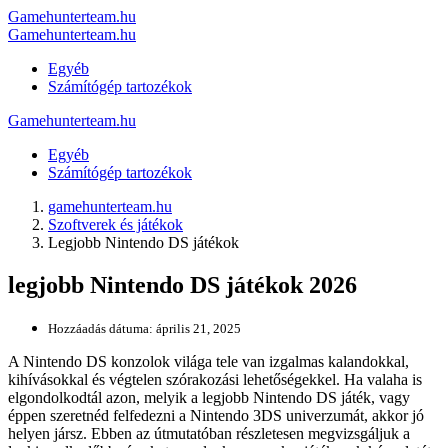
Gamehunterteam.hu
Gamehunterteam.hu
Egyéb
Számítógép tartozékok
Gamehunterteam.hu
Egyéb
Számítógép tartozékok
gamehunterteam.hu
Szoftverek és játékok
Legjobb Nintendo DS játékok
legjobb Nintendo DS játékok 2026
Hozzáadás dátuma:
április 21, 2025
A Nintendo DS konzolok világa tele van izgalmas kalandokkal,
kihívásokkal és végtelen szórakozási lehetőségekkel. Ha valaha is
elgondolkodtál azon, melyik a legjobb Nintendo DS játék, vagy
éppen szeretnéd felfedezni a Nintendo 3DS univerzumát, akkor jó
helyen jársz. Ebben az útmutatóban részletesen megvizsgáljuk a