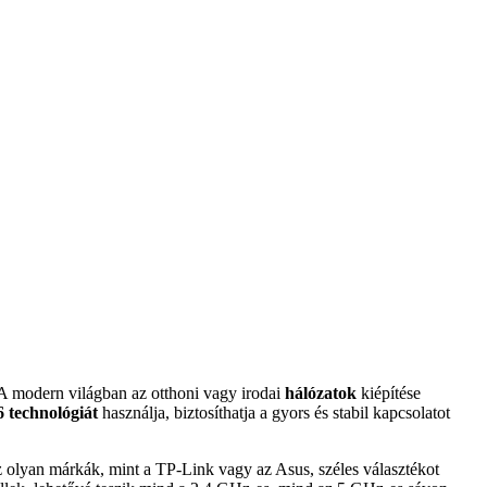
 A modern világban az otthoni vagy irodai
hálózatok
kiépítése
 6 technológiát
használja, biztosíthatja a gyors és stabil kapcsolatot
 Az olyan márkák, mint a TP-Link vagy az Asus, széles választékot