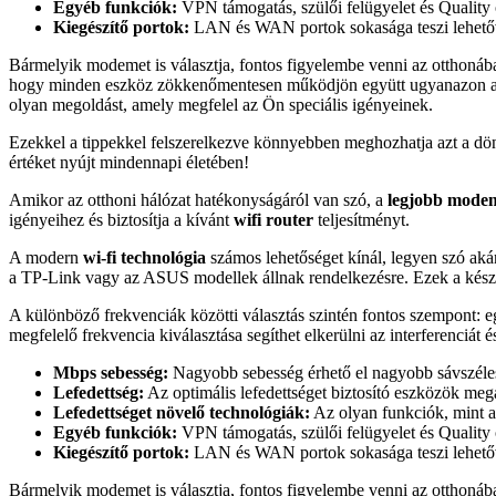
Egyéb funkciók:
VPN támogatás, szülői felügyelet és Quality o
Kiegészítő portok:
LAN és WAN portok sokasága teszi lehetővé
Bármelyik modemet is választja, fontos figyelembe venni az otthonába
hogy minden eszköz zökkenőmentesen működjön együtt ugyanazon a háló
olyan megoldást, amely megfelel az Ön speciális igényeinek.
Ezekkel a tippekkel felszerelkezve könnyebben meghozhatja azt a dönté
értéket nyújt mindennapi életében!
Amikor az otthoni hálózat hatékonyságáról van szó, a
legjobb mode
igényeihez és biztosítja a kívánt
wifi router
teljesítményt.
A modern
wi-fi technológia
számos lehetőséget kínál, legyen szó ak
a TP-Link vagy az ASUS modellek állnak rendelkezésre. Ezek a készülé
A különböző frekvenciák közötti választás szintén fontos szempont: 
megfelelő frekvencia kiválasztása segíthet elkerülni az interferenciát é
Mbps sebesség:
Nagyobb sebesség érhető el nagyobb sávszéles
Lefedettség:
Az optimális lefedettséget biztosító eszközök meg
Lefedettséget növelő technológiák:
Az olyan funkciók, mint
Egyéb funkciók:
VPN támogatás, szülői felügyelet és Quality o
Kiegészítő portok:
LAN és WAN portok sokasága teszi lehetővé
Bármelyik modemet is választja, fontos figyelembe venni az otthonába