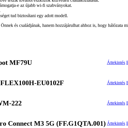
é teszik további eszközök közvetlen csatlakoztatását.
ámogatja-e az újabb wi-fi szabványokat.
.
séget tud biztosítani egy adott modell.
t Önnek és családjának, hanem hozzájárulhat ahhoz is, hogy hálózata mi
pot MF79U
Áttekintés
GFLEX100H-EU0102F
Áttekintés
WM-222
Áttekintés
ro Connect M3 5G (FF.G1QTA.001)
Áttekintés