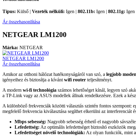
Típus:
Külső |
Vezeték nélküli:
Igen |
802.11b:
Igen |
802.11g:
Igen 
Ár összehasonlítása
NETGEAR LM1200
Márka:
NETGEAR
NETGEAR LM1200
Ár összehasonlítása
Amikor az otthoni hálózat hatékonyságáról van szó, a
legjobb mode
igényeihez és biztosítja a kívánt
wifi router
teljesítményt.
A modern
wi-fi technológia
számos lehetőséget kínál, legyen szó ak
a TP-Link vagy az ASUS modellek állnak rendelkezésre. Ezek a készülé
A különböző frekvenciák közötti választás szintén fontos szempont: 
megfelelő frekvencia kiválasztása segíthet elkerülni az interferenciát é
Mbps sebesség:
Nagyobb sebesség érhető el nagyobb sávszéles
Lefedettség:
Az optimális lefedettséget biztosító eszközök meg
Lefedettséget növelő technológiák:
Az olyan funkciók, mint