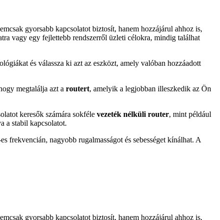
emcsak gyorsabb kapcsolatot biztosít, hanem hozzájárul ahhoz is,
vagy egy fejlettebb rendszerről üzleti célokra, mindig találhat
ológiákat és válassza ki azt az eszközt, amely valóban hozzáadott
 hogy megtalálja azt a
routert
, amelyik a legjobban illeszkedik az Ön
olatot keresők számára sokféle
vezeték nélküli router
, mint például
 a stabil kapcsolatot.
s frekvencián, nagyobb rugalmasságot és sebességet kínálhat. A
emcsak gyorsabb kapcsolatot biztosít, hanem hozzájárul ahhoz is,