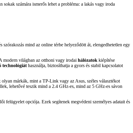
 sokak számára ismerős lehet a probléma: a lakás vagy iroda
s szórakozás mind az online térbe helyeződött át, elengedhetetlen egy
 A modern világban az otthoni vagy irodai
hálózatok
kiépítése
 6 technológiát
használja, biztosíthatja a gyors és stabil kapcsolatot
 Az olyan márkák, mint a TP-Link vagy az Asus, széles választékot
llek, lehetővé teszik mind a 2.4 GHz-es, mind az 5 GHz-es sávon
lői felügyelet opciója. Ezek segítenek megvédeni személyes adatait és