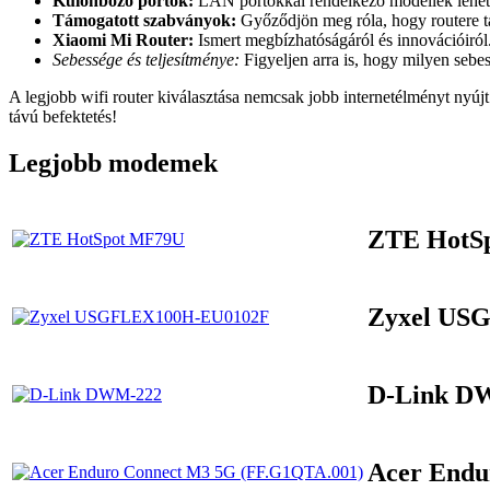
Különböző portok:
LAN portokkal rendelkező modellek lehetőv
Támogatott szabványok:
Győződjön meg róla, hogy routere t
Xiaomi Mi Router:
Ismert megbízhatóságáról és innovációiról
Sebessége és teljesítménye:
Figyeljen arra is, hogy milyen sebes
A legjobb wifi router kiválasztása nemcsak jobb internetélményt nyúj
távú befektetés!
Legjobb modemek
ZTE HotS
Zyxel US
D-Link D
Acer Endu