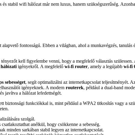
 és stabil wifi hálózat már nem luxus, hanem szükségszerűség. Azonban
t alapvető fontosságú. Ebben a világban, ahol a munkavégzés, tanulás é
tényezőt kell figyelembe venni, hogy a megfelelő választás szülessen.
b
hálózati
igényekről. A megfelelő
wi-fi router
, amely a legújabb
wi-fi
s sebességet
, segít optimalizálni az internetkapcsolat teljesítményét.
felhasználói igényeknek. A modern
routerek
, például a dual-band mode
és javítva a hálózat lefedettségét.
 biztonsági funkciókkal is, mint például a WPA2 titkosítás vagy a szü
eten.
lizálására szolgál.
 csatlakoztathat anélkül, hogy csökkenne a sebesség.
 minden sarkában stabil legyen az internetkapcsolat.