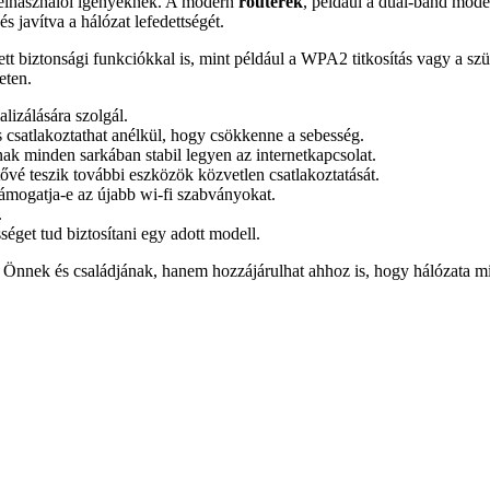
felhasználói igényeknek. A modern
routerek
, például a dual-band mode
és javítva a hálózat lefedettségét.
 biztonsági funkciókkal is, mint például a WPA2 titkosítás vagy a szü
eten.
lizálására szolgál.
 csatlakoztathat anélkül, hogy csökkenne a sebesség.
 minden sarkában stabil legyen az internetkapcsolat.
é teszik további eszközök közvetlen csatlakoztatását.
ámogatja-e az újabb wi-fi szabványokat.
.
séget tud biztosítani egy adott modell.
t Önnek és családjának, hanem hozzájárulhat ahhoz is, hogy hálózata mi