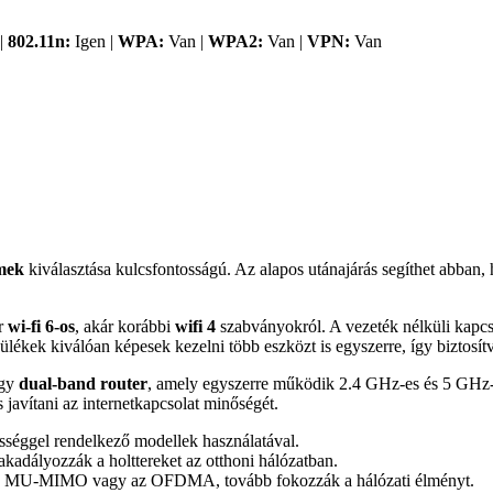
|
802.11n:
Igen |
WPA:
Van |
WPA2:
Van |
VPN:
Van
mek
kiválasztása kulcsfontosságú. Az alapos utánajárás segíthet abban,
ár
wi-fi 6-os
, akár korábbi
wifi 4
szabványokról. A vezeték nélküli kapcs
kek kiválóan képesek kezelni több eszközt is egyszerre, így biztosítva
egy
dual-band router
, amely egyszerre működik 2.4 GHz-es és 5 GHz-e
s javítani az internetkapcsolat minőségét.
séggel rendelkező modellek használatával.
akadályozzák a holttereket az otthoni hálózatban.
 a MU-MIMO vagy az OFDMA, tovább fokozzák a hálózati élményt.