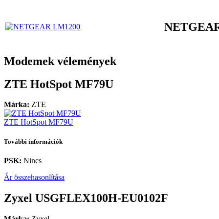
NETGEAR
Modemek vélemények
ZTE HotSpot MF79U
Márka:
ZTE
ZTE HotSpot MF79U
További információk
PSK:
Nincs
Ár összehasonlítása
Zyxel USGFLEX100H-EU0102F
Márka:
Zyxel