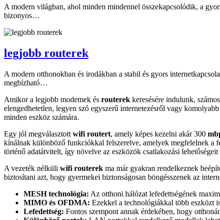
A modern világban, ahol minden mindennel összekapcsolódik, a gyors
bizonyos…
legjobb routerek
A modern otthonokban és irodákban a stabil és gyors internetkapcsola
megbízható…
Amikor a legjobb modemek és
routerek
keresésére indulunk, számos 
elengedhetetlen, legyen szó egyszerű internetezésről vagy komolyab
minden eszköz számára.
Egy jól megválasztott
wifi routert
, amely képes kezelni akár 300
mbp
kínálnak különböző funkciókkal felszerelve, amelyek megfelelnek a 
történő adatátvitelt, így növelve az eszközök csatlakozási lehetőségeit 
A vezeték nélküli
wifi routerek
ma már gyakran rendelkeznek beépített
biztosítani azt, hogy gyermekei biztonságosan böngésszenek az intern
MESH technológia:
Az otthoni hálózat lefedettségének maxima
MIMO és OFDMA:
Ezekkel a technológiákkal több eszközt is
Lefedettség:
Fontos szempont annak érdekében, hogy otthonának