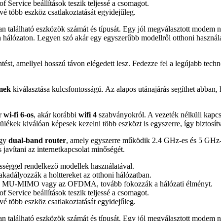
f Service beállítások teszik teljessé a csomagot.
 több eszköz csatlakoztatását egyidejűleg.
n található eszközök számát és típusát. Egy jól megválasztott modem n
zaton. Legyen szó akár egy egyszerűbb modellről otthoni használatra 
st, amellyel hosszú távon elégedett lesz. Fedezze fel a legújabb techn
mek
kiválasztása kulcsfontosságú. Az alapos utánajárás segíthet abban,
ár
wi-fi 6-os
, akár korábbi
wifi 4
szabványokról. A vezeték nélküli kapcs
kek kiválóan képesek kezelni több eszközt is egyszerre, így biztosítva
egy
dual-band router
, amely egyszerre működik 2.4 GHz-es és 5 GHz-e
s javítani az internetkapcsolat minőségét.
séggel rendelkező modellek használatával.
akadályozzák a holttereket az otthoni hálózatban.
 a MU-MIMO vagy az OFDMA, tovább fokozzák a hálózati élményt.
f Service beállítások teszik teljessé a csomagot.
 több eszköz csatlakoztatását egyidejűleg.
n található eszközök számát és típusát. Egy jól megválasztott modem n