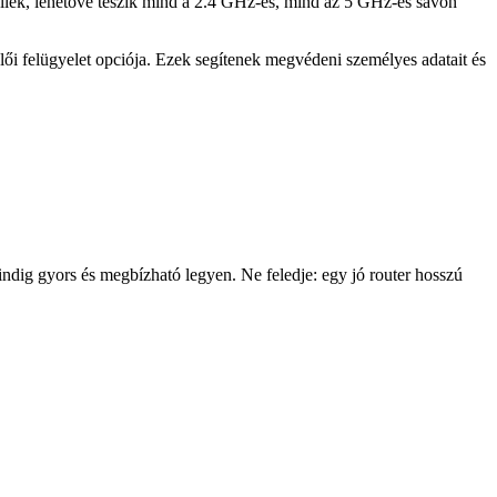
llek, lehetővé teszik mind a 2.4 GHz-es, mind az 5 GHz-es sávon
lői felügyelet opciója. Ezek segítenek megvédeni személyes adatait és
ndig gyors és megbízható legyen. Ne feledje: egy jó router hosszú