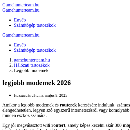
Gamehunterteam.hu
Gamehunterteam.hu
Egyéb
Számítógép tartozékok
Gamehunterteam.hu
Egyéb
Számítógép tartozékok
gamehunterteam.hu
Hálózati tartozékok
Legjobb modemek
legjobb modemek 2026
Hozzáadás dátuma:
május 9, 2025
Amikor a legjobb modemek és
routerek
keresésére indulunk, számos 
elengedhetetlen, legyen szó egyszerű internetezésről vagy komolyab
minden eszköz számára.
Egy jól megválasztott
wifi routert
, amely képes kezelni akár 300
mbp