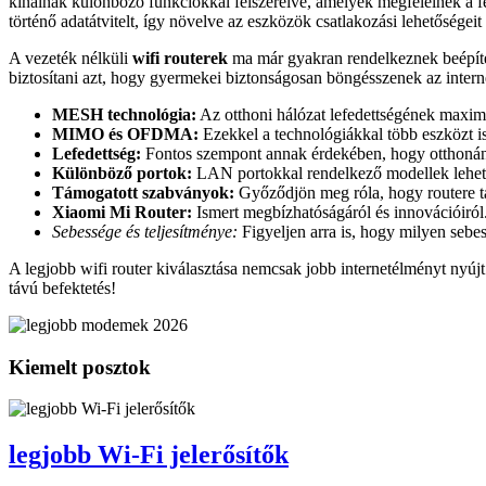
kínálnak különböző funkciókkal felszerelve, amelyek megfelelnek a 
történő adatátvitelt, így növelve az eszközök csatlakozási lehetőségeit 
A vezeték nélküli
wifi routerek
ma már gyakran rendelkeznek beépített
biztosítani azt, hogy gyermekei biztonságosan böngésszenek az intern
MESH technológia:
Az otthoni hálózat lefedettségének maxima
MIMO és OFDMA:
Ezekkel a technológiákkal több eszközt is
Lefedettség:
Fontos szempont annak érdekében, hogy otthonának
Különböző portok:
LAN portokkal rendelkező modellek lehetőv
Támogatott szabványok:
Győződjön meg róla, hogy routere t
Xiaomi Mi Router:
Ismert megbízhatóságáról és innovációiról
Sebessége és teljesítménye:
Figyeljen arra is, hogy milyen sebes
A legjobb wifi router kiválasztása nemcsak jobb internetélményt nyúj
távú befektetés!
Kiemelt posztok
legjobb Wi-Fi jelerősítők