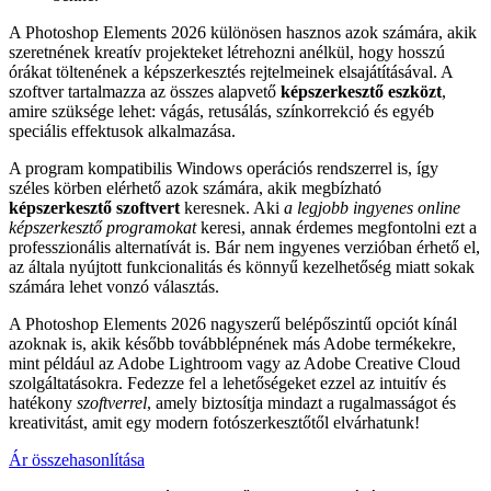
A Photoshop Elements 2026 különösen hasznos azok számára, akik
szeretnének kreatív projekteket létrehozni anélkül, hogy hosszú
órákat töltenének a képszerkesztés rejtelmeinek elsajátításával. A
szoftver tartalmazza az összes alapvető
képszerkesztő eszközt
,
amire szüksége lehet: vágás, retusálás, színkorrekció és egyéb
speciális effektusok alkalmazása.
A program kompatibilis Windows operációs rendszerrel is, így
széles körben elérhető azok számára, akik megbízható
képszerkesztő szoftvert
keresnek. Aki
a legjobb ingyenes online
képszerkesztő programokat
keresi, annak érdemes megfontolni ezt a
professzionális alternatívát is. Bár nem ingyenes verzióban érhető el,
az általa nyújtott funkcionalitás és könnyű kezelhetőség miatt sokak
számára lehet vonzó választás.
A Photoshop Elements 2026 nagyszerű belépőszintű opciót kínál
azoknak is, akik később továbblépnének más Adobe termékekre,
mint például az Adobe Lightroom vagy az Adobe Creative Cloud
szolgáltatásokra. Fedezze fel a lehetőségeket ezzel az intuitív és
hatékony
szoftverrel
, amely biztosítja mindazt a rugalmasságot és
kreativitást, amit egy modern fotószerkesztőtől elvárhatunk!
Ár összehasonlítása