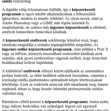
szintű
eszközökig.
A digitális világ folyamatosan fejlődik, így a
képszerkesztő
programok
is egyre inkább alkalmazkodnak a felhasználók
igényeihez, modern és intuitív felülettel. Az olyan nevek, mint az
Adobe Photoshop vagy a GIMP, már régóta ismertek és
megbízhatóak, de számos más
ingyenes képszerkesztő
is elérhető,
amelyek fantasztikus funkciókat kínálnak.
A
képszerkesztő szoftverek
sokfélesége lehetővé teszi, hogy
mindenki megtalálja a számára legmegfelelőbb megoldást. Az
ingyenes online képszerkesztő programok
, mint például a Pixlr X
vagy az InPixio, könnyen használható eszközöket kínálnak azok
számára, akik gyors szerkesztésre vágynak anélkül, hogy bonyolult
beállításokkal kellene bajlódniuk.
A különböző
szoftverek
előnyei között találhatók az automatikus
javítási funkciók, az előre beállított sablonok használata, valamint a
közösségi média platformokra optimalizált képek létrehozásának
lehetősége. Ezek az eszközök nemcsak időt takarítanak meg, hanem
segítenek abban is, hogy kreatív ötleteidet professzionális módon
valósítsd meg.
Bármilyen célból keresel is
képszerkesztő programot
, fontos tudni,
hogy milyen funkciókra van szükséged: legyen szó egyszerű
retusálásról vagy összetett grafikai munkákról. A megfelelő választás