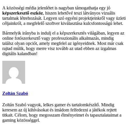
A közösségi média jelenlétet is nagyban támogathatja egy jó
képszerkesztő eszköz
, hiszen lehetővé teszi látványos vizuális
tartalmak létrehozását. Legyen szó egyéni projektjeinkről vagy üzleti
céljainkról, a megfelelő szoftver kiválasztása kulcsfontosságú lehet.
Bármelyik irányba is indulj el a képszerkesztés világában, legyen az
online fotószerkesztő vagy professzionális alkalmazás, mindig
találsz olyan opciót, amely megfelel az igényeidnek. Most már csak
rajtad múlik, hogy merre visz tovább az utad ebben az izgalmas
digitális kalandban!
Zoltán Szabó
Zoltán Szabó vagyok, lelkes gamer és tartalomkészítő. Mindig
keresem az új kihívásokat és imádom felfedezni a játékok rejtett
titkait. Célom, hogy megosszam élményeimet és tapasztalataimat a
gaming közösséggel.