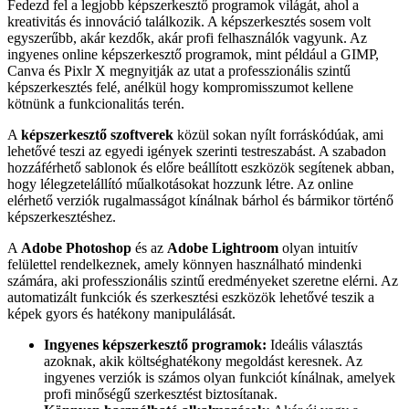
Fedezd fel a legjobb képszerkesztő programok világát, ahol a
kreativitás és innováció találkozik. A képszerkesztés sosem volt
egyszerűbb, akár kezdők, akár profi felhasználók vagyunk. Az
ingyenes online képszerkesztő programok, mint például a GIMP,
Canva és Pixlr X megnyitják az utat a professzionális szintű
képszerkesztés felé, anélkül hogy kompromisszumot kellene
kötnünk a funkcionalitás terén.
A
képszerkesztő szoftverek
közül sokan nyílt forráskódúak, ami
lehetővé teszi az egyedi igények szerinti testreszabást. A szabadon
hozzáférhető sablonok és előre beállított eszközök segítenek abban,
hogy lélegzetelállító műalkotásokat hozzunk létre. Az online
elérhető verziók rugalmasságot kínálnak bárhol és bármikor történő
képszerkesztéshez.
A
Adobe Photoshop
és az
Adobe Lightroom
olyan intuitív
felülettel rendelkeznek, amely könnyen használható mindenki
számára, aki professzionális szintű eredményeket szeretne elérni. Az
automatizált funkciók és szerkesztési eszközök lehetővé teszik a
képek gyors és hatékony manipulálását.
Ingyenes képszerkesztő programok:
Ideális választás
azoknak, akik költséghatékony megoldást keresnek. Az
ingyenes verziók is számos olyan funkciót kínálnak, amelyek
profi minőségű szerkesztést biztosítanak.