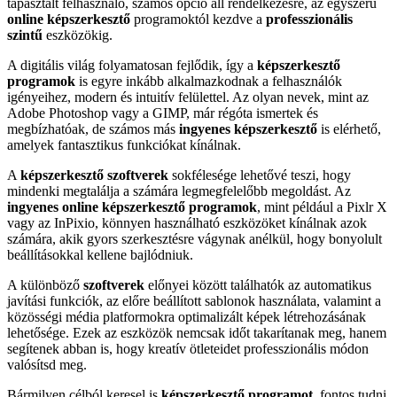
tapasztalt felhasználó, számos opció áll rendelkezésre, az egyszerű
online képszerkesztő
programoktól kezdve a
professzionális
szintű
eszközökig.
A digitális világ folyamatosan fejlődik, így a
képszerkesztő
programok
is egyre inkább alkalmazkodnak a felhasználók
igényeihez, modern és intuitív felülettel. Az olyan nevek, mint az
Adobe Photoshop vagy a GIMP, már régóta ismertek és
megbízhatóak, de számos más
ingyenes képszerkesztő
is elérhető,
amelyek fantasztikus funkciókat kínálnak.
A
képszerkesztő szoftverek
sokfélesége lehetővé teszi, hogy
mindenki megtalálja a számára legmegfelelőbb megoldást. Az
ingyenes online képszerkesztő programok
, mint például a Pixlr X
vagy az InPixio, könnyen használható eszközöket kínálnak azok
számára, akik gyors szerkesztésre vágynak anélkül, hogy bonyolult
beállításokkal kellene bajlódniuk.
A különböző
szoftverek
előnyei között találhatók az automatikus
javítási funkciók, az előre beállított sablonok használata, valamint a
közösségi média platformokra optimalizált képek létrehozásának
lehetősége. Ezek az eszközök nemcsak időt takarítanak meg, hanem
segítenek abban is, hogy kreatív ötleteidet professzionális módon
valósítsd meg.
Bármilyen célból keresel is
képszerkesztő programot
, fontos tudni,