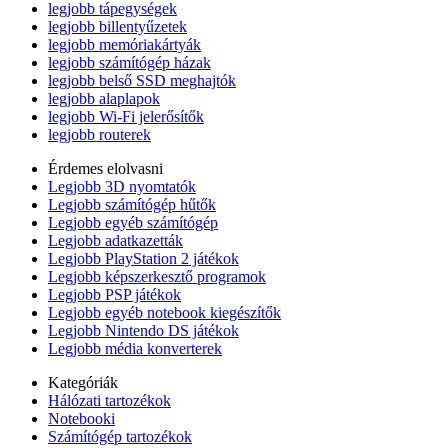
legjobb tápegységek
legjobb billentyűzetek
legjobb memóriakártyák
legjobb számítógép házak
legjobb belső SSD meghajtók
legjobb alaplapok
legjobb Wi-Fi jelerősítők
legjobb routerek
Érdemes elolvasni
Legjobb 3D nyomtatók
Legjobb számítógép hűtők
Legjobb egyéb számítógép
Legjobb adatkazetták
Legjobb PlayStation 2 játékok
Legjobb képszerkesztő programok
Legjobb PSP játékok
Legjobb egyéb notebook kiegészítők
Legjobb Nintendo DS játékok
Legjobb média konverterek
Kategóriák
Hálózati tartozékok
Notebooki
Számítógép tartozékok