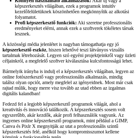
Könnyen használható alkalmazások:
Akár új vagy a
képszerkesztés világában, ezek a programok intuitív
kezelőfelületüknek köszönhetően megkönnyítik az alkotási
folyamatot.
Profi képszerkesztő funkciók:
Aki szeretne professzionális
eredményeket elérni, annak ezek a szoftverek tökéletes társak
lesznek.
A közösségi média jelenlétet is nagyban támogathatja egy jó
képszerkesztő eszköz
, hiszen lehetővé teszi látványos vizuális
tartalmak létrehozását. Legyen szó egyéni projektjeinkről vagy üzleti
céljainkról, a megfelelő szoftver kiválasztása kulcsfontosságú lehet.
Bármelyik irányba is indulj el a képszerkesztés világában, legyen az
online fotószerkesztő vagy professzionális alkalmazás, mindig
találsz olyan opciót, amely megfelel az igényeidnek. Most már csak
rajtad múlik, hogy merre visz tovább az utad ebben az izgalmas
digitális kalandban!
Fedezd fel a legjobb képszerkesztő programok világát, ahol a
kreativitás és innováció találkozik. A képszerkesztés sosem volt
egyszerűbb, akár kezdők, akár profi felhasználók vagyunk. Az
ingyenes online képszerkesztő programok, mint például a GIMP,
Canva és Pixlr X megnyitják az utat a professzionális szintű
képszerkesztés felé, anélkül hogy kompromisszumot kellene
kötnünk a funkcionalitás terén.