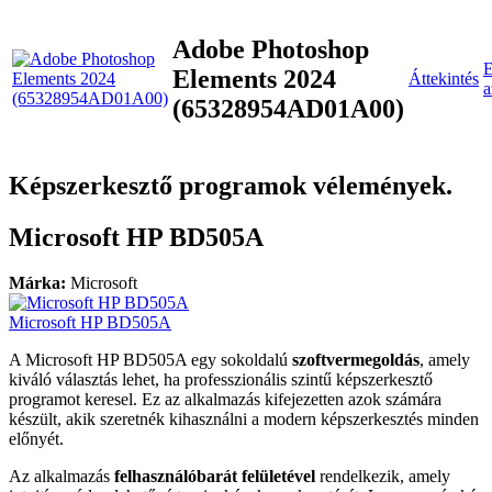
Adobe Photoshop
E
Elements 2024
Áttekintés
a
(65328954AD01A00)
Képszerkesztő programok vélemények.
Microsoft HP BD505A
Márka:
Microsoft
Microsoft HP BD505A
A Microsoft HP BD505A egy sokoldalú
szoftvermegoldás
, amely
kiváló választás lehet, ha professzionális szintű képszerkesztő
programot keresel. Ez az alkalmazás kifejezetten azok számára
készült, akik szeretnék kihasználni a modern képszerkesztés minden
előnyét.
Az alkalmazás
felhasználóbarát felületével
rendelkezik, amely