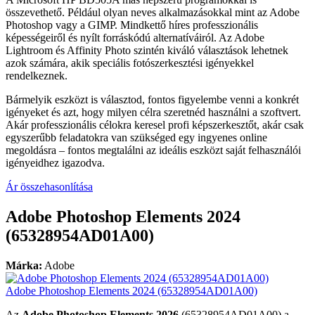
összevethető. Például olyan neves alkalmazásokkal mint az Adobe
Photoshop vagy a GIMP. Mindkettő híres professzionális
képességeiről és nyílt forráskódú alternatíváiról. Az Adobe
Lightroom és Affinity Photo szintén kiváló választások lehetnek
azok számára, akik speciális fotószerkesztési igényekkel
rendelkeznek.
Bármelyik eszközt is választod, fontos figyelembe venni a konkrét
igényeket és azt, hogy milyen célra szeretnéd használni a szoftvert.
Akár professzionális célokra keresel profi képszerkesztőt, akár csak
egyszerűbb feladatokra van szükséged egy ingyenes online
megoldásra – fontos megtalálni az ideális eszközt saját felhasználói
igényeidhez igazodva.
Ár összehasonlítása
Adobe Photoshop Elements 2024
(65328954AD01A00)
Márka:
Adobe
Adobe Photoshop Elements 2024 (65328954AD01A00)
Az
Adobe Photoshop Elements 2026
(65328954AD01A00) a