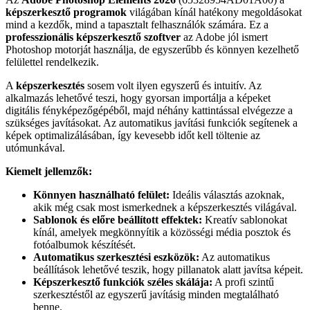
képszerkesztő programok
világában kínál hatékony megoldásokat
mind a kezdők, mind a tapasztalt felhasználók számára. Ez a
professzionális képszerkesztő szoftver
az Adobe jól ismert
Photoshop motorját használja, de egyszerűbb és könnyen kezelhető
felülettel rendelkezik.
A
képszerkesztés
sosem volt ilyen egyszerű és intuitív. Az
alkalmazás lehetővé teszi, hogy gyorsan importálja a képeket
digitális fényképezőgépéből, majd néhány kattintással elvégezze a
szükséges javításokat. Az automatikus javítási funkciók segítenek a
képek optimalizálásában, így kevesebb időt kell töltenie az
utómunkával.
Kiemelt jellemzők:
Könnyen használható felület:
Ideális választás azoknak,
akik még csak most ismerkednek a képszerkesztés világával.
Sablonok és előre beállított effektek:
Kreatív sablonokat
kínál, amelyek megkönnyítik a közösségi média posztok és
fotóalbumok készítését.
Automatikus szerkesztési eszközök:
Az automatikus
beállítások lehetővé teszik, hogy pillanatok alatt javítsa képeit.
Képszerkesztő funkciók széles skálája:
A profi szintű
szerkesztéstől az egyszerű javításig minden megtalálható
benne.