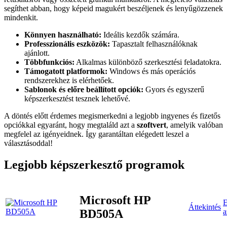
segíthet abban, hogy képeid magukért beszéljenek és lenyűgözzenek
mindenkit.
Könnyen használható:
Ideális kezdők számára.
Professzionális eszközök:
Tapasztalt felhasználóknak
ajánlott.
Többfunkciós:
Alkalmas különböző szerkesztési feladatokra.
Támogatott platformok:
Windows és más operációs
rendszerekhez is elérhetőek.
Sablonok és előre beállított opciók:
Gyors és egyszerű
képszerkesztést tesznek lehetővé.
A döntés előtt érdemes megismerkedni a legjobb ingyenes és fizetős
opciókkal egyaránt, hogy megtaláld azt a
szoftvert
, amelyik valóban
megfelel az igényeidnek. Így garantáltan elégedett leszel a
választásoddal!
Legjobb képszerkesztő programok
Microsoft HP
E
Áttekintés
BD505A
a