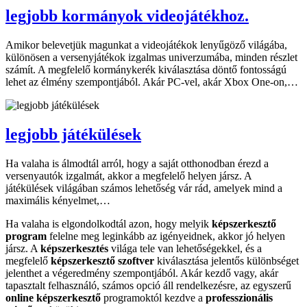
legjobb kormányok videojátékhoz.
Amikor belevetjük magunkat a videojátékok lenyűgöző világába,
különösen a versenyjátékok izgalmas univerzumába, minden részlet
számít. A megfelelő kormánykerék kiválasztása döntő fontosságú
lehet az élmény szempontjából. Akár PC-vel, akár Xbox One-on,…
legjobb játékülések
Ha valaha is álmodtál arról, hogy a saját otthonodban érezd a
versenyautók izgalmát, akkor a megfelelő helyen jársz. A
játékülések világában számos lehetőség vár rád, amelyek mind a
maximális kényelmet,…
Ha valaha is elgondolkodtál azon, hogy melyik
képszerkesztő
program
felelne meg leginkább az igényeidnek, akkor jó helyen
jársz. A
képszerkesztés
világa tele van lehetőségekkel, és a
megfelelő
képszerkesztő szoftver
kiválasztása jelentős különbséget
jelenthet a végeredmény szempontjából. Akár kezdő vagy, akár
tapasztalt felhasználó, számos opció áll rendelkezésre, az egyszerű
online képszerkesztő
programoktól kezdve a
professzionális