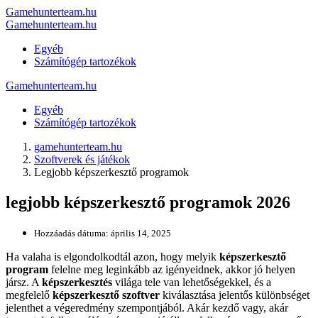
Gamehunterteam.hu
Gamehunterteam.hu
Egyéb
Számítógép tartozékok
Gamehunterteam.hu
Egyéb
Számítógép tartozékok
gamehunterteam.hu
Szoftverek és játékok
Legjobb képszerkesztő programok
legjobb képszerkesztő programok 2026
Hozzáadás dátuma:
április 14, 2025
Ha valaha is elgondolkodtál azon, hogy melyik
képszerkesztő
program
felelne meg leginkább az igényeidnek, akkor jó helyen
jársz. A
képszerkesztés
világa tele van lehetőségekkel, és a
megfelelő
képszerkesztő szoftver
kiválasztása jelentős különbséget
jelenthet a végeredmény szempontjából. Akár kezdő vagy, akár