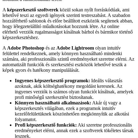
A
képszerkesztő szoftverek
közül sokan nyílt forráskódúak, ami
lehetővé teszi az egyedi igények szerinti testreszabást. A szabadon
hozzáférhető sablonok és előre beállított eszközök segítenek abban,
hogy lélegzetelállító műalkotásokat hozzunk létre. Az online
elérhető verziók rugalmasságot kínálnak bárhol és bármikor történő
képszerkesztéshez.
A
Adobe Photoshop
és az
Adobe Lightroom
olyan intuitív
felülettel rendelkeznek, amely könnyen használható mindenki
számára, aki professzionális szintű eredményeket szeretne elérni. Az
automatizált funkciók és szerkesztési eszközök lehetővé teszik a
képek gyors és hatékony manipulálását.
Ingyenes képszerkesztő programok:
Ideális választás
azoknak, akik költséghatékony megoldást keresnek. Az
ingyenes verziók is számos olyan funkciót kínálnak, amelyek
profi minőségű szerkesztést biztosítanak.
Könnyen használható alkalmazások:
Akár új vagy a
képszerkesztés világában, ezek a programok intuitív
kezelőfelületüknek köszönhetően megkönnyítik az alkotási
folyamatot.
Profi képszerkesztő funkciók:
Aki szeretne professzionális
eredményeket elérni, annak ezek a szoftverek tökéletes társak
lesznek.