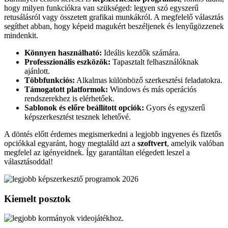
hogy milyen funkciókra van szükséged: legyen szó egyszerű
retusálásról vagy összetett grafikai munkákról. A megfelelő választás
segíthet abban, hogy képeid magukért beszéljenek és lenyűgözzenek
mindenkit.
Könnyen használható:
Ideális kezdők számára.
Professzionális eszközök:
Tapasztalt felhasználóknak
ajánlott.
Többfunkciós:
Alkalmas különböző szerkesztési feladatokra.
Támogatott platformok:
Windows és más operációs
rendszerekhez is elérhetőek.
Sablonok és előre beállított opciók:
Gyors és egyszerű
képszerkesztést tesznek lehetővé.
A döntés előtt érdemes megismerkedni a legjobb ingyenes és fizetős
opciókkal egyaránt, hogy megtaláld azt a
szoftvert
, amelyik valóban
megfelel az igényeidnek. Így garantáltan elégedett leszel a
választásoddal!
Kiemelt posztok