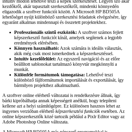
intuitív módon lehetővé teszi a képek szerkesztését. Legyen szó akár
kezdőkről, akár tapasztalt szerkesztőkről, mindenki könnyedén
eligazodik a szoftver funkciói között. A Microsoft HP BD505A
lehetőséget nyújt különböző szerkesztési feladatok elvégzésére, így
egyaránt alkalmas mindennapi és összetett projektekhez.
Professzionális szintű eszközök:
A szoftver számos fejlett
képszerkesztő funkciót kínál, amelyek segítenek a legjobb
eredmények elérésében.
Könnyen használható:
Azok számára is ideális választás,
akik még csak most ismerkednek a képszerkesztéssel.
Intuitív kezelőfelület:
Az egyszerű navigáció és az előre
beállított sablonokat tartalmazó könyvtár megkönnyíti a
munkát.
Különféle formátumok támogatása:
Lehetővé teszi
különböző fájlformátumok importálását és exportálását, így
bármilyen projekthez alkalmazható.
A szoftver online elérhető változatai is rendelkezésre állnak, így
bárki kipróbálhatja annak képességeit anélkül, hogy telepíteni
kellene azt a helyi számítógépre. Ez különösen hasznos lehet az
ingyenes verzióban elérhető
képszerkesztési funkciók
esetében. Az
online képszerkesztők közé tartozik például a Pixlr Editor vagy az
Adobe Photoshop Online változata.
A Microsoft HP BD505A más népszerű programokkal is