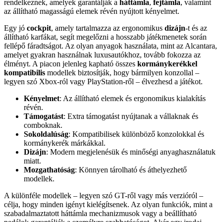
rendelkeznek, amelyek garantálják a
háttámla
,
fejtámla
, valamint
az állítható magasságú elemek révén nyújtott kényelmet.
Egy jó
cockpit
, amely tartalmazza az ergonomikus
dizájn
-t és az
állítható karfákat, segít megelőzni a hosszabb játékmenetek során
fellépő fáradtságot. Az olyan anyagok használata, mint az Alcantara,
amelyet gyakran használnak luxusautókhoz, tovább fokozza az
élményt. A piacon jelenleg kapható összes
kormánykerékkel
kompatibilis
modellek biztosítják, hogy bármilyen konzollal –
legyen szó Xbox-ról vagy PlayStation-ről – élvezhesd a játékot.
Kényelmet
: Az állítható elemek és ergonomikus kialakítás
révén.
Támogatást
: Extra támogatást nyújtanak a vállaknak és
comboknak.
Sokoldalúság
: Kompatibilisek különböző konzolokkal és
kormánykerék márkákkal.
Dizájn
: Modern megjelenésük és minőségi anyaghasználatuk
miatt.
Mozgathatóság
: Könnyen tárolható és áthelyezhető
modellek.
A különféle modellek – legyen szó GT-ről vagy más verzióról –
célja, hogy minden igényt kielégítsenek. Az olyan funkciók, mint a
szabadalmaztatott háttámla mechanizmusok vagy a beállítható