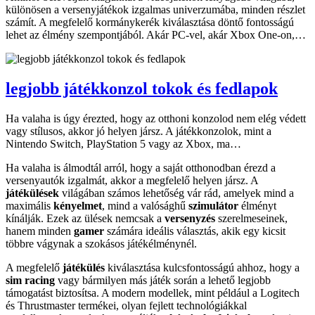
különösen a versenyjátékok izgalmas univerzumába, minden részlet
számít. A megfelelő kormánykerék kiválasztása döntő fontosságú
lehet az élmény szempontjából. Akár PC-vel, akár Xbox One-on,…
legjobb játékkonzol tokok és fedlapok
Ha valaha is úgy érezted, hogy az otthoni konzolod nem elég védett
vagy stílusos, akkor jó helyen jársz. A játékkonzolok, mint a
Nintendo Switch, PlayStation 5 vagy az Xbox, ma…
Ha valaha is álmodtál arról, hogy a saját otthonodban érezd a
versenyautók izgalmát, akkor a megfelelő helyen jársz. A
játékülések
világában számos lehetőség vár rád, amelyek mind a
maximális
kényelmet
, mind a valósághű
szimulátor
élményt
kínálják. Ezek az ülések nemcsak a
versenyzés
szerelmeseinek,
hanem minden
gamer
számára ideális választás, akik egy kicsit
többre vágynak a szokásos játékélménynél.
A megfelelő
játékülés
kiválasztása kulcsfontosságú ahhoz, hogy a
sim racing
vagy bármilyen más játék során a lehető legjobb
támogatást biztosítsa. A modern modellek, mint például a Logitech
és Thrustmaster termékei, olyan fejlett technológiákkal