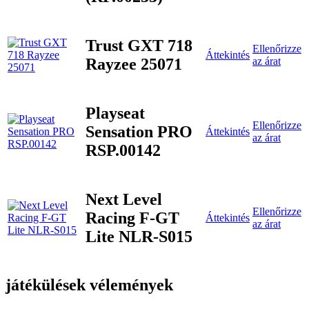
Trust GXT 718
Ellenőrizze
Áttekintés
Rayzee 25071
az árat
Playseat
Ellenőrizze
Sensation PRO
Áttekintés
az árat
RSP.00142
Next Level
Ellenőrizze
Racing F-GT
Áttekintés
az árat
Lite NLR-S015
játékülések vélemények