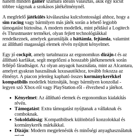
hanem minden
gamer
számára ideális választás, akik egy kicsit
többre vágynak a szokásos játékélménynél.
A megfelelő
játékülés
kiválasztása kulcsfontosságú ahhoz, hogy a
sim racing
vagy bármilyen más játék során a lehető legjobb
támogatást biztosítsa. A modern modellek, mint például a Logitech
és Thrustmaster termékei, olyan fejlett technológiákkal
rendelkeznek, amelyek garantálják a
háttámla
,
fejtámla
, valamint
az állítható magasságú elemek révén nyújtott kényelmet.
Egy jó
cockpit
, amely tartalmazza az ergonomikus
dizájn
-t és az
állítható karfákat, segít megelőzni a hosszabb játékmenetek során
fellépő fáradtságot. Az olyan anyagok használata, mint az Alcantara,
amelyet gyakran használnak luxusautókhoz, tovább fokozza az
élményt. A piacon jelenleg kapható összes
kormánykerékkel
kompatibilis
modellek biztosítják, hogy bármilyen konzollal -
legyen szó Xbox-ról vagy PlayStation-ről - élvezhesd a játékot.
Kényelmet
: Az állítható elemek és ergonomikus kialakítás
révén.
Támogatást
: Extra támogatást nyújtanak a vállaknak és
comboknak.
Sokoldalúság
: Kompatibilisek különböző konzolokkal és
kormánykerék márkákkal.
Dizájn
: Modern megjelenésük és minőségi anyaghasználatuk
miatt.