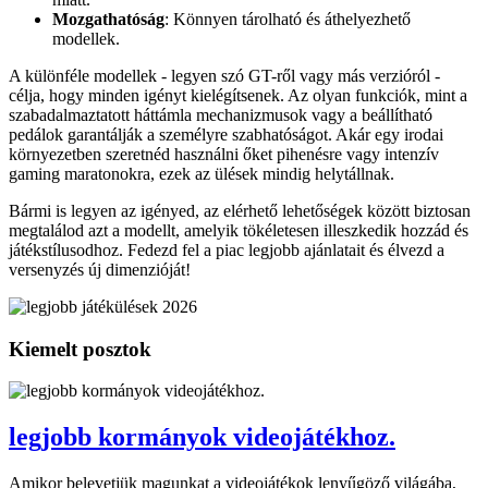
Mozgathatóság
: Könnyen tárolható és áthelyezhető
modellek.
A különféle modellek - legyen szó GT-ről vagy más verzióról -
célja, hogy minden igényt kielégítsenek. Az olyan funkciók, mint a
szabadalmaztatott háttámla mechanizmusok vagy a beállítható
pedálok garantálják a személyre szabhatóságot. Akár egy irodai
környezetben szeretnéd használni őket pihenésre vagy intenzív
gaming maratonokra, ezek az ülések mindig helytállnak.
Bármi is legyen az igényed, az elérhető lehetőségek között biztosan
megtalálod azt a modellt, amelyik tökéletesen illeszkedik hozzád és
játékstílusodhoz. Fedezd fel a piac legjobb ajánlatait és élvezd a
versenyzés új dimenzióját!
Kiemelt posztok
legjobb kormányok videojátékhoz.
Amikor belevetjük magunkat a videojátékok lenyűgöző világába,