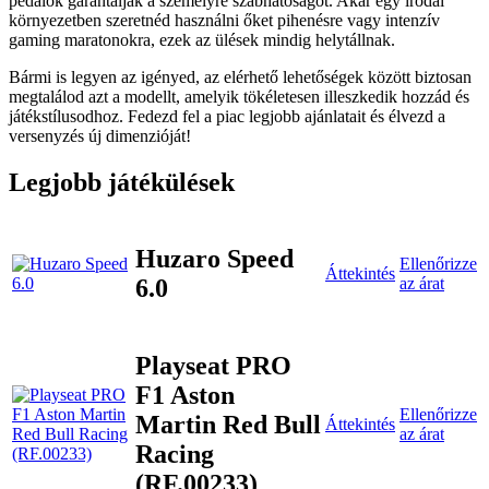
pedálok garantálják a személyre szabhatóságot. Akár egy irodai
környezetben szeretnéd használni őket pihenésre vagy intenzív
gaming maratonokra, ezek az ülések mindig helytállnak.
Bármi is legyen az igényed, az elérhető lehetőségek között biztosan
megtalálod azt a modellt, amelyik tökéletesen illeszkedik hozzád és
játékstílusodhoz. Fedezd fel a piac legjobb ajánlatait és élvezd a
versenyzés új dimenzióját!
Legjobb játékülések
Huzaro Speed
Ellenőrizze
Áttekintés
6.0
az árat
Playseat PRO
F1 Aston
Ellenőrizze
Martin Red Bull
Áttekintés
az árat
Racing
(RF.00233)