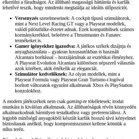
elkerülni a fáradtságot. Az állítható magasságú háttámla és karfák
lehetővé teszik, hogy mindenki megtalálja az ideális ülőpozíciót.
Versenyzés
szerelmeseinek: A cockpit típusú szimulátorok,
mint a Next Level Racing GT vagy a Playseat modellek,
valódi pilótafülke-érzetet adnak. Ezek kompatibilisek számos
kormánykerékkel, beleértve a Thrustmaster és Fanatec
termékeket is.
Gamer igényekhez igazodva:
A játékos székek dizájnja és
anyaghasználata – gyakran luxusautókban is használt
Alcantara borítással – hozzájárulnak az esztétikai élményhez.
A Playseat Evolution Alcantara különösen népszerű választás
azok körében, akik értékelik az eleganciát.
Szimulátor kedvelőknek:
Az olyan modellek, mint a
Playseat Formula vagy Playseat Gran Turismo-t logóval
borított változatok egyaránt alkalmasak Xbox és PlayStation
konzolokhoz.
A modern játékszékek nem csak
gaming
-re tökéletesek; irodai
munkára is kiválóan alkalmasak. Az állíthatóságuk révén könnyedén
alkalmazkodnak bármilyen testalkathoz vagy preferenciához. A
legjobb minőségű anyagokból készült karfák hosszú távú kényelmet
biztosítanak anélkül, hogy kompromisszumot kellene kötniük a
stílus terén.