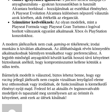
anyaghasználata – gyakran luxusautókban is használt
Alcantara borítással – hozzájárulnak az esztétikai élményhez.
A Playseat Evolution Alcantara különösen népszerű választás
azok körében, akik értékelik az eleganciát.
Szimulátor kedvelőknek:
Az olyan modellek, mint a
Playseat Formula vagy Playseat Gran Turismo-t logóval
borított változatok egyaránt alkalmasak Xbox és PlayStation
konzolokhoz.
A modern játékszékek nem csak
gaming
-re tökéletesek; irodai
munkára is kiválóan alkalmasak. Az állíthatóságuk révén könnyedén
alkalmazkodnak bármilyen testalkathoz vagy preferenciához. A
legjobb minőségű anyagokból készült karfák hosszú távú kényelmet
biztosítanak anélkül, hogy kompromisszumot kellene kötniük a
stílus terén.
Bármelyik modellt is választod, biztos lehetsz benne, hogy egy
racing
jellegű játékszék nem csupán vizuálisan lenyűgöző eleme
lesz otthonodnak vagy irodádnak, de funkcionálisan is kiemelkedő
élményt nyújt majd. Fedezd fel az aktuális év leginnovatívabb
modelljeit és tapasztald meg személyesen azt az örömöt és
kényelmet, amit ezek az ülések kínálnak!