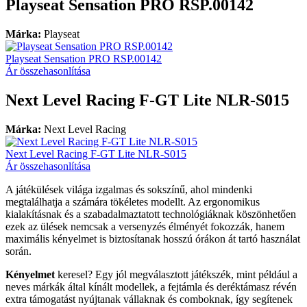
Playseat Sensation PRO RSP.00142
Márka:
Playseat
Playseat Sensation PRO RSP.00142
Ár összehasonlítása
Next Level Racing F-GT Lite NLR-S015
Márka:
Next Level Racing
Next Level Racing F-GT Lite NLR-S015
Ár összehasonlítása
A játékülések világa izgalmas és sokszínű, ahol mindenki
megtalálhatja a számára tökéletes modellt. Az ergonomikus
kialakításnak és a szabadalmaztatott technológiáknak köszönhetően
ezek az ülések nemcsak a versenyzés élményét fokozzák, hanem
maximális kényelmet is biztosítanak hosszú órákon át tartó használat
során.
Kényelmet
keresel? Egy jól megválasztott játékszék, mint például a
neves márkák által kínált modellek, a fejtámla és deréktámasz révén
extra támogatást nyújtanak vállaknak és comboknak, így segítenek