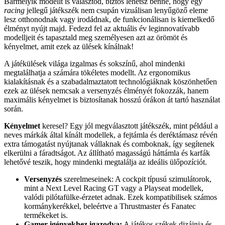
Bármelyik modellt is választod, biztos lehetsz benne, hogy egy
racing
jellegű játékszék nem csupán vizuálisan lenyűgöző eleme
lesz otthonodnak vagy irodádnak, de funkcionálisan is kiemelkedő
élményt nyújt majd. Fedezd fel az aktuális év leginnovatívabb
modelljeit és tapasztald meg személyesen azt az örömöt és
kényelmet, amit ezek az ülések kínálnak!
A játékülések világa izgalmas és sokszínű, ahol mindenki
megtalálhatja a számára tökéletes modellt. Az ergonomikus
kialakításnak és a szabadalmaztatott technológiáknak köszönhetően
ezek az ülések nemcsak a versenyzés élményét fokozzák, hanem
maximális kényelmet is biztosítanak hosszú órákon át tartó használat
során.
Kényelmet
keresel? Egy jól megválasztott játékszék, mint például a
neves márkák által kínált modellek, a fejtámla és deréktámasz révén
extra támogatást nyújtanak vállaknak és comboknak, így segítenek
elkerülni a fáradtságot. Az állítható magasságú háttámla és karfák
lehetővé teszik, hogy mindenki megtalálja az ideális ülőpozíciót.
Versenyzés
szerelmeseinek: A cockpit típusú szimulátorok,
mint a Next Level Racing GT vagy a Playseat modellek,
valódi pilótafülke-érzetet adnak. Ezek kompatibilisek számos
kormánykerékkel, beleértve a Thrustmaster és Fanatec
termékeket is.
Gamer igényekhez igazodva:
A játékos székek dizájnja és