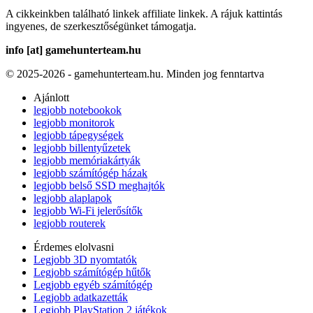
A cikkeinkben található linkek affiliate linkek. A rájuk kattintás
ingyenes, de szerkesztőségünket támogatja.
info [at] gamehunterteam.hu
© 2025-2026 - gamehunterteam.hu. Minden jog fenntartva
Ajánlott
legjobb notebookok
legjobb monitorok
legjobb tápegységek
legjobb billentyűzetek
legjobb memóriakártyák
legjobb számítógép házak
legjobb belső SSD meghajtók
legjobb alaplapok
legjobb Wi-Fi jelerősítők
legjobb routerek
Érdemes elolvasni
Legjobb 3D nyomtatók
Legjobb számítógép hűtők
Legjobb egyéb számítógép
Legjobb adatkazetták
Legjobb PlayStation 2 játékok