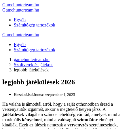
Gamehunterteam.hu
Gamehunterteam.hu
Egyéb
Számítógép tartozékok
Gamehunterteam.hu
Egyéb
Számítógép tartozékok
gamehunterteam.hu
Szoftverek és játékok
legjobb játékülések
legjobb játékülések 2026
Hozzáadás dátuma:
szeptember 4, 2025
Ha valaha is álmodtál arról, hogy a saját otthonodban érezd a
versenyautók izgalmát, akkor a megfelelő helyen jársz. A
játékülések
világában számos lehetőség vár rád, amelyek mind a
maximális
kényelmet
, mind a valósághű
szimulátor
élményt
kínálják. Ezek az ülések nemcsak a
versenyzés
szerelmeseinek,