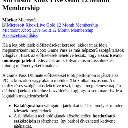
Membership
Márka:
Microsoft
Microsoft Xbox Live Gold 12 Month Membership
Ár összehasonlítása
Ha a legjobb játék előfizetéseket keresed, akkor itt az ideje
megismerkedni az Xbox Game Pass és más népszerű szolgáltatások
világával. Ezek az előfizetések lehetővé teszik, hogy a
száz kiváló
minőségű játékot
fedezz fel, amik folyamatosan frissülnek és
mindig új élményeket kínálnak.
A Game Pass Ultimate előfizetéssel több platformon is játszhatsz:
PC-n, konzolon vagy akár a mobilos Xbox alkalmazásban. Az
előfizetéses szolgáltatás lehetővé teszi, hogy a megjelenése napján
elérhető játékok címeihez hozzáférést kapj, így sosem maradsz le a
legújabb megjelenésekről.
Katalógusában
válogatott játékokat találsz, amelyek minden
ízlésnek megfelelnek.
A felhőalapú technológiának köszönhetően
hordozható
eszközökön
is játszhatsz, így bárhol élvezheted kedvenc
játékaidat.