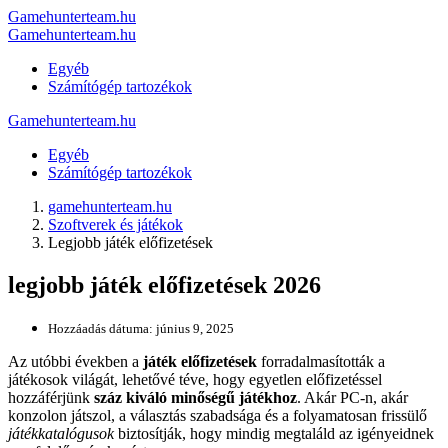
Gamehunterteam.hu
Gamehunterteam.hu
Egyéb
Számítógép tartozékok
Gamehunterteam.hu
Egyéb
Számítógép tartozékok
gamehunterteam.hu
Szoftverek és játékok
Legjobb játék előfizetések
legjobb játék előfizetések 2026
Hozzáadás dátuma:
június 9, 2025
Az utóbbi években a
játék előfizetések
forradalmasították a
játékosok világát, lehetővé téve, hogy egyetlen előfizetéssel
hozzáférjünk
száz kiváló minőségű játékhoz
. Akár PC-n, akár
konzolon játszol, a választás szabadsága és a folyamatosan frissülő
játékkatalógusok
biztosítják, hogy mindig megtaláld az igényeidnek