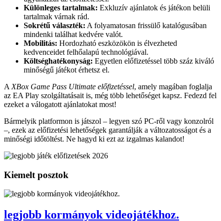
Különleges tartalmak:
Exkluzív ajánlatok és játékon belüli
tartalmak várnak rád.
Sokrétű választék:
A folyamatosan frissülő katalógusában
mindenki találhat kedvére valót.
Mobilitás:
Hordozható eszközökön is élvezheted
kedvenceidet felhőalapú technológiával.
Költséghatékonyság:
Egyetlen előfizetéssel több száz kiváló
minőségű játékot érhetsz el.
A
XBox Game Pass Ultimate előfizetéssel
, amely magában foglalja
az EA Play szolgáltatásait is, még több lehetőséget kapsz. Fedezd fel
ezeket a válogatott ajánlatokat most!
Bármelyik platformon is játszol – legyen szó PC-ről vagy konzolról
–, ezek az előfizetési lehetőségek garantálják a változatosságot és a
minőségi időtöltést. Ne hagyd ki ezt az izgalmas kalandot!
Kiemelt posztok
legjobb kormányok videojátékhoz.