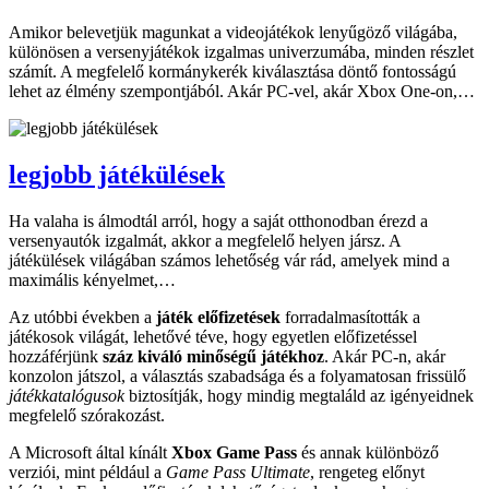
Amikor belevetjük magunkat a videojátékok lenyűgöző világába,
különösen a versenyjátékok izgalmas univerzumába, minden részlet
számít. A megfelelő kormánykerék kiválasztása döntő fontosságú
lehet az élmény szempontjából. Akár PC-vel, akár Xbox One-on,…
legjobb játékülések
Ha valaha is álmodtál arról, hogy a saját otthonodban érezd a
versenyautók izgalmát, akkor a megfelelő helyen jársz. A
játékülések világában számos lehetőség vár rád, amelyek mind a
maximális kényelmet,…
Az utóbbi években a
játék előfizetések
forradalmasították a
játékosok világát, lehetővé téve, hogy egyetlen előfizetéssel
hozzáférjünk
száz kiváló minőségű játékhoz
. Akár PC-n, akár
konzolon játszol, a választás szabadsága és a folyamatosan frissülő
játékkatalógusok
biztosítják, hogy mindig megtaláld az igényeidnek
megfelelő szórakozást.
A Microsoft által kínált
Xbox Game Pass
és annak különböző
verziói, mint például a
Game Pass Ultimate
, rengeteg előnyt