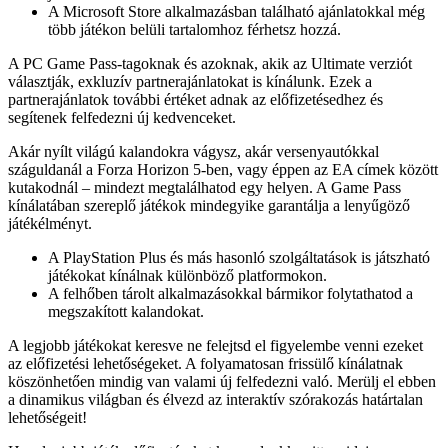
A Microsoft Store alkalmazásban található ajánlatokkal még
több játékon belüli tartalomhoz férhetsz hozzá.
A PC Game Pass-tagoknak és azoknak, akik az Ultimate verziót
választják, exkluzív partnerajánlatokat is kínálunk. Ezek a
partnerajánlatok további értéket adnak az előfizetésedhez és
segítenek felfedezni új kedvenceket.
Akár nyílt világú kalandokra vágysz, akár versenyautókkal
száguldanál a Forza Horizon 5-ben, vagy éppen az EA címek között
kutakodnál – mindezt megtalálhatod egy helyen. A Game Pass
kínálatában szereplő játékok mindegyike garantálja a lenyűgöző
játékélményt.
A PlayStation Plus és más hasonló szolgáltatások is játszható
játékokat kínálnak különböző platformokon.
A felhőben tárolt alkalmazásokkal bármikor folytathatod a
megszakított kalandokat.
A legjobb játékokat keresve ne felejtsd el figyelembe venni ezeket
az előfizetési lehetőségeket. A folyamatosan frissülő kínálatnak
köszönhetően mindig van valami új felfedezni való. Merülj el ebben
a dinamikus világban és élvezd az interaktív szórakozás határtalan
lehetőségeit!