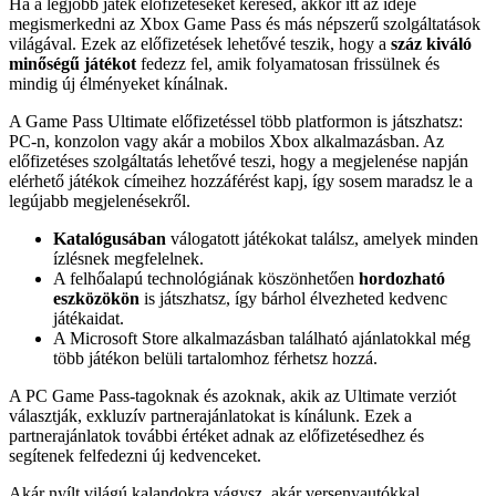
Ha a legjobb játék előfizetéseket keresed, akkor itt az ideje
megismerkedni az Xbox Game Pass és más népszerű szolgáltatások
világával. Ezek az előfizetések lehetővé teszik, hogy a
száz kiváló
minőségű játékot
fedezz fel, amik folyamatosan frissülnek és
mindig új élményeket kínálnak.
A Game Pass Ultimate előfizetéssel több platformon is játszhatsz:
PC-n, konzolon vagy akár a mobilos Xbox alkalmazásban. Az
előfizetéses szolgáltatás lehetővé teszi, hogy a megjelenése napján
elérhető játékok címeihez hozzáférést kapj, így sosem maradsz le a
legújabb megjelenésekről.
Katalógusában
válogatott játékokat találsz, amelyek minden
ízlésnek megfelelnek.
A felhőalapú technológiának köszönhetően
hordozható
eszközökön
is játszhatsz, így bárhol élvezheted kedvenc
játékaidat.
A Microsoft Store alkalmazásban található ajánlatokkal még
több játékon belüli tartalomhoz férhetsz hozzá.
A PC Game Pass-tagoknak és azoknak, akik az Ultimate verziót
választják, exkluzív partnerajánlatokat is kínálunk. Ezek a
partnerajánlatok további értéket adnak az előfizetésedhez és
segítenek felfedezni új kedvenceket.
Akár nyílt világú kalandokra vágysz, akár versenyautókkal