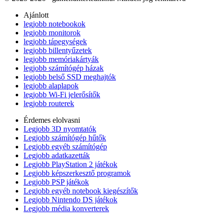
Ajánlott
legjobb notebookok
legjobb monitorok
legjobb tápegységek
legjobb billentyűzetek
legjobb memóriakártyák
legjobb számítógép házak
legjobb belső SSD meghajtók
legjobb alaplapok
legjobb Wi-Fi jelerősítők
legjobb routerek
Érdemes elolvasni
Legjobb 3D nyomtatók
Legjobb számítógép hűtők
Legjobb egyéb számítógép
Legjobb adatkazetták
Legjobb PlayStation 2 játékok
Legjobb képszerkesztő programok
Legjobb PSP játékok
Legjobb egyéb notebook kiegészítők
Legjobb Nintendo DS játékok
Legjobb média konverterek