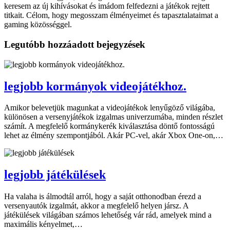
keresem az új kihívásokat és imádom felfedezni a játékok rejtett
titkait. Célom, hogy megosszam élményeimet és tapasztalataimat a
gaming közösséggel.
Legutóbb hozzáadott bejegyzések
legjobb kormányok videojátékhoz.
Amikor belevetjük magunkat a videojátékok lenyűgöző világába,
különösen a versenyjátékok izgalmas univerzumába, minden részlet
számít. A megfelelő kormánykerék kiválasztása döntő fontosságú
lehet az élmény szempontjából. Akár PC-vel, akár Xbox One-on,…
legjobb játékülések
Ha valaha is álmodtál arról, hogy a saját otthonodban érezd a
versenyautók izgalmát, akkor a megfelelő helyen jársz. A
játékülések világában számos lehetőség vár rád, amelyek mind a
maximális kényelmet,…