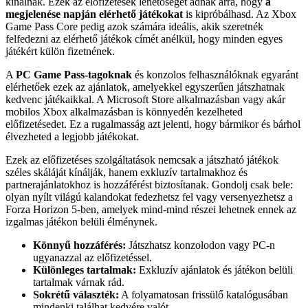
kínálnak. Ezek az előfizetések lehetőséget adnak arra, hogy
a
megjelenése napján elérhető játékokat
is kipróbálhasd. Az Xbox
Game Pass Core pedig azok számára ideális, akik szeretnék
felfedezni az elérhető játékok címét anélkül, hogy minden egyes
játékért külön fizetnének.
A
PC Game Pass-tagoknak
és konzolos felhasználóknak egyaránt
elérhetőek ezek az ajánlatok, amelyekkel egyszerűen játszhatnak
kedvenc játékaikkal. A Microsoft Store alkalmazásban vagy akár
mobilos Xbox alkalmazásban is könnyedén kezelheted
előfizetésedet. Ez a rugalmasság azt jelenti, hogy bármikor és bárhol
élvezheted a legjobb játékokat.
Ezek az előfizetéses szolgáltatások nemcsak a játszható játékok
széles skáláját kínálják, hanem exkluzív tartalmakhoz és
partnerajánlatokhoz is hozzáférést biztosítanak. Gondolj csak bele:
olyan nyílt világú kalandokat fedezhetsz fel vagy versenyezhetsz a
Forza Horizon 5-ben, amelyek mind-mind részei lehetnek ennek az
izgalmas játékon belüli élménynek.
Könnyű hozzáférés:
Játszhatsz konzolodon vagy PC-n
ugyanazzal az előfizetéssel.
Különleges tartalmak:
Exkluzív ajánlatok és játékon belüli
tartalmak várnak rád.
Sokrétű választék:
A folyamatosan frissülő katalógusában
mindenki találhat kedvére valót.