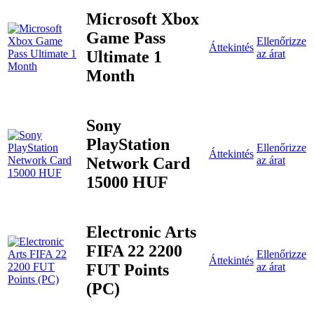
Microsoft Xbox
Game Pass
Ellenőrizze
Áttekintés
Ultimate 1
az árat
Month
Sony
PlayStation
Ellenőrizze
Áttekintés
Network Card
az árat
15000 HUF
Electronic Arts
FIFA 22 2200
Ellenőrizze
Áttekintés
FUT Points
az árat
(PC)