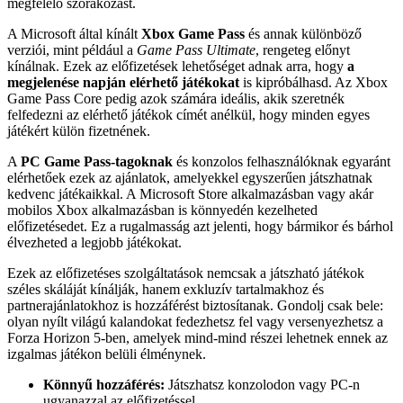
megfelelő szórakozást.
A Microsoft által kínált
Xbox Game Pass
és annak különböző
verziói, mint például a
Game Pass Ultimate
, rengeteg előnyt
kínálnak. Ezek az előfizetések lehetőséget adnak arra, hogy
a
megjelenése napján elérhető játékokat
is kipróbálhasd. Az Xbox
Game Pass Core pedig azok számára ideális, akik szeretnék
felfedezni az elérhető játékok címét anélkül, hogy minden egyes
játékért külön fizetnének.
A
PC Game Pass-tagoknak
és konzolos felhasználóknak egyaránt
elérhetőek ezek az ajánlatok, amelyekkel egyszerűen játszhatnak
kedvenc játékaikkal. A Microsoft Store alkalmazásban vagy akár
mobilos Xbox alkalmazásban is könnyedén kezelheted
előfizetésedet. Ez a rugalmasság azt jelenti, hogy bármikor és bárhol
élvezheted a legjobb játékokat.
Ezek az előfizetéses szolgáltatások nemcsak a játszható játékok
széles skáláját kínálják, hanem exkluzív tartalmakhoz és
partnerajánlatokhoz is hozzáférést biztosítanak. Gondolj csak bele:
olyan nyílt világú kalandokat fedezhetsz fel vagy versenyezhetsz a
Forza Horizon 5-ben, amelyek mind-mind részei lehetnek ennek az
izgalmas játékon belüli élménynek.
Könnyű hozzáférés:
Játszhatsz konzolodon vagy PC-n
ugyanazzal az előfizetéssel.