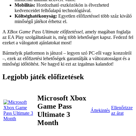
Mobilitás:
Hordozható eszközökön is élvezheted
kedvenceidet felhőalapú technológiával.
Költséghatékonyság:
Egyetlen előfizetéssel több száz kiváló
minőségű játékot érhetsz el.
A
XBox Game Pass Ultimate előfizetéssel
, amely magában foglalja
az EA Play szolgáltatásait is, még több lehetőséget kapsz. Fedezd fel
ezeket a válogatott ajánlatokat most!
Bármelyik platformon is játszol – legyen szó PC-ről vagy konzolról
–, ezek az előfizetési lehetőségek garantálják a változatosságot és a
minőségi időtöltést. Ne hagyd ki ezt az izgalmas kalandot!
Legjobb játék előfizetések
Microsoft Xbox
Game Pass
Ellenőrizze
Áttekintés
Ultimate 3
az árat
Month