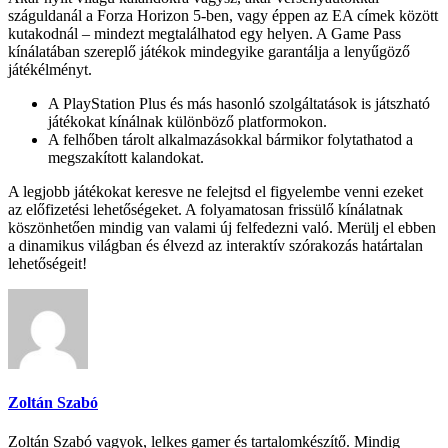
száguldanál a Forza Horizon 5-ben, vagy éppen az EA címek között
kutakodnál – mindezt megtalálhatod egy helyen. A Game Pass
kínálatában szereplő játékok mindegyike garantálja a lenyűgöző
játékélményt.
A PlayStation Plus és más hasonló szolgáltatások is játszható
játékokat kínálnak különböző platformokon.
A felhőben tárolt alkalmazásokkal bármikor folytathatod a
megszakított kalandokat.
A legjobb játékokat keresve ne felejtsd el figyelembe venni ezeket
az előfizetési lehetőségeket. A folyamatosan frissülő kínálatnak
köszönhetően mindig van valami új felfedezni való. Merülj el ebben
a dinamikus világban és élvezd az interaktív szórakozás határtalan
lehetőségeit!
Zoltán Szabó
Zoltán Szabó vagyok, lelkes gamer és tartalomkészítő. Mindig