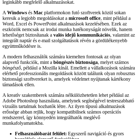
leginkább megfelelő alkalmazásokat.
A
Windows
és
Mac
platformokon futó szoftverek közül sokan
keresik a legjobb megoldásokat a
microsoft office
, mint például a
Word, Excel és PowerPoint alkalmazások kezelésében. Ezek az
eszközök nemcsak az irodai munka hatékonyságát növelik, hanem
lehetőséget biztosítanak a
valós idejű kommunikációs
, valamint az
integrált naptár és e-mail szolgáltatások révén a gördülékenyebb
együttműködésre is.
A modern felhasználók számára kiemelten fontosak az olyan
alapvető funkciók, mint a
böngészés biztonsága
, melyet számos
böngésző
, például a Mozilla kínál. Emellett a vállalkozások számára
elérhető professzionális megoldások között találunk olyan robusztus
biztonsági szoftvereket is, amelyek védelmet nyújtanak kártékony
támadások ellen.
A kreatív szakemberek számára nélkülözhetetlen lehet például az
Adobe Photoshop használata, amelynek segítségével testreszabható
vizuális tartalmak hozhatók létre. Az ilyen típusú alkalmazások
erőssége abban rejlik, hogy kompatibilisek számos operációs
rendszerrel, így könnyedén integrálhatók meglévő
munkafolyamatokba.
Felhasználóbarát felület:
Egyszerű navigáció és gyors