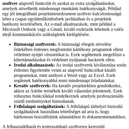
szoftver
alapvető funkcióit és azokat az extra szolgáltatásokat,
amelyek növelhetik mindennapi munkánk hatékonyságát. Például
egy jól integrálható projektmenedzsment szoftver kulcsfontosságú
lehet a csapat együttműködésének javításában és a projektek
hatékony kezelésében. Az e-mail alkalmazások, mint például a
Microsoft Outlook vagy a Gmail, kiváló eszközök lehetnek a valós
idejű kommunikációs szükségletek kielégítésére.
Biztonsági szoftverek:
A biztonsági rétegek növelése
érdekében érdemes megfontolni kártékony programok elleni
védelmet nyújtó vírusirtókat is. Ezek segíthetnek megelőzni a
kibertámadásokat és védelmet nyújtanak hackerek ellen.
Irodai alkalmazások:
Az irodai szoftverek kiválasztása során
érdemes figyelembe venni az alapvető funkciókat kínáló
programokat, mint amilyen a Word vagy az Excel. Ezek
segítenek hatékonyabbá tenni mindennapi feladatainkat.
Kreatív szoftverek:
Ha kreatív projektekben gondolkodsz,
akkor az Adobe termékek kiváló választást jelentenek. Ezek
robusztus funkciókkal rendelkeznek amelyek professzionális
szintű eredményeket biztosítanak.
Felhőalapú szolgáltatások:
A felhőalapú tárhelyet biztosító
szolgáltatások használata lehetőséget ad arra is, hogy
bárhonnan hozzáférjünk adatainkhoz és dokumentumainkhoz.
A felhasználóbarát és testreszabható szoftveren keresztül