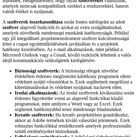
fejlődnek, elengedhetetlen, hogy olyan
szoftvereket
válasszunk,
amelyek nemcsak kompatibilisek ezekkel a rendszerekkel, hanem
valódi értéket is nyújtanak.
A
szoftverek összehasonlítása
során fontos mérlegelni az adott
szoftver
alapvető funkcióit és azokat az extra szolgáltatásokat,
amelyek növelhetik mindennapi munkánk hatékonyságát. Például
egy jól integrálható projektmenedzsment szoftver kulcsfontosságú
lehet a csapat együttműködésének javításában és a projektek
hatékony kezelésében. Az e-mail alkalmazások, mint például a
Microsoft Outlook vagy a Gmail, kiváló eszközök lehetnek a valós
idejű kommunikációs szükségletek kielégítésére.
Biztonsági szoftverek:
A biztonsági rétegek növelése
érdekében érdemes megfontolni kártékony programok elleni
védelmet nyújtó vírusirtókat is. Ezek segíthetnek megelőzni a
kibertámadásokat és védelmet nyújtanak hackerek ellen.
Irodai alkalmazások:
Az irodai szoftverek kiválasztása során
érdemes figyelembe venni az alapvető funkciókat kínáló
programokat, mint amilyen a Word vagy az Excel. Ezek
segítenek hatékonyabbá tenni mindennapi feladatainkat.
Kreatív szoftverek:
Ha kreatív projektekben gondolkodsz,
akkor az Adobe termékek kiváló választást jelentenek. Ezek
robusztus funkciókkal rendelkeznek amelyek professzionális
szintű eredményeket biztosítanak.
Felhőalapú szolgáltatások:
A felhőalapú tárhelyet biztosító