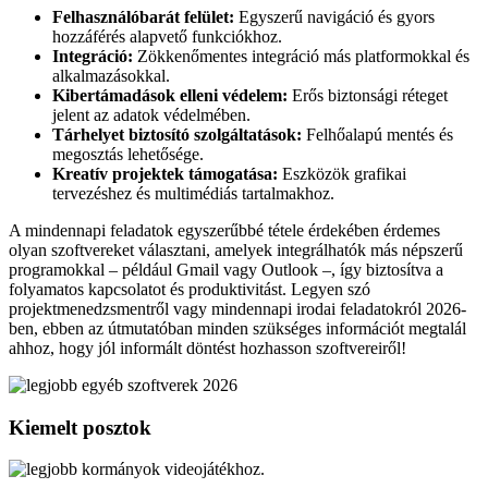
Felhasználóbarát felület:
Egyszerű navigáció és gyors
hozzáférés alapvető funkciókhoz.
Integráció:
Zökkenőmentes integráció más platformokkal és
alkalmazásokkal.
Kibertámadások elleni védelem:
Erős biztonsági réteget
jelent az adatok védelmében.
Tárhelyet biztosító szolgáltatások:
Felhőalapú mentés és
megosztás lehetősége.
Kreatív projektek támogatása:
Eszközök grafikai
tervezéshez és multimédiás tartalmakhoz.
A mindennapi feladatok egyszerűbbé tétele érdekében érdemes
olyan szoftvereket választani, amelyek integrálhatók más népszerű
programokkal – például Gmail vagy Outlook –, így biztosítva a
folyamatos kapcsolatot és produktivitást. Legyen szó
projektmenedzsmentről vagy mindennapi irodai feladatokról 2026-
ben, ebben az útmutatóban minden szükséges információt megtalál
ahhoz, hogy jól informált döntést hozhasson szoftvereiről!
Kiemelt posztok