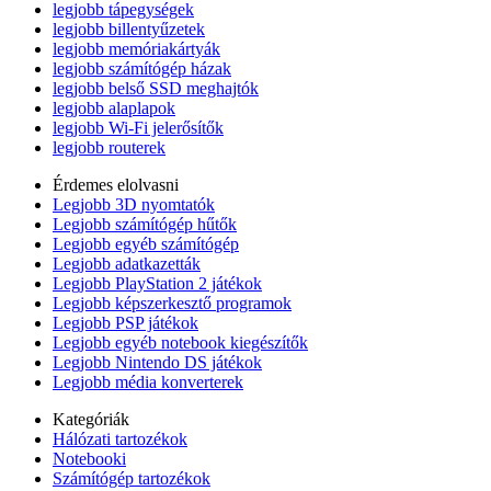
legjobb tápegységek
legjobb billentyűzetek
legjobb memóriakártyák
legjobb számítógép házak
legjobb belső SSD meghajtók
legjobb alaplapok
legjobb Wi-Fi jelerősítők
legjobb routerek
Érdemes elolvasni
Legjobb 3D nyomtatók
Legjobb számítógép hűtők
Legjobb egyéb számítógép
Legjobb adatkazetták
Legjobb PlayStation 2 játékok
Legjobb képszerkesztő programok
Legjobb PSP játékok
Legjobb egyéb notebook kiegészítők
Legjobb Nintendo DS játékok
Legjobb média konverterek
Kategóriák
Hálózati tartozékok
Notebooki
Számítógép tartozékok