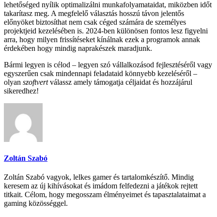
lehetőséged nyílik optimalizálni munkafolyamataidat, miközben időt
takarítasz meg. A megfelelő választás hosszú távon jelentős
előnyöket biztosíthat nem csak céged számára de személyes
projektjeid kezelésében is. 2024-ben különösen fontos lesz figyelni
arra, hogy milyen frissítéseket kínálnak ezek a programok annak
érdekében hogy mindig naprakészek maradjunk.
Bármi legyen is célod – legyen szó vállalkozásod fejlesztéséről vagy
egyszerűen csak mindennapi feladataid könnyebb kezeléséről –
olyan
szoftvert
válassz amely támogatja céljaidat és hozzájárul
sikeredhez!
Zoltán Szabó
Zoltán Szabó vagyok, lelkes gamer és tartalomkészítő. Mindig
keresem az új kihívásokat és imádom felfedezni a játékok rejtett
titkait. Célom, hogy megosszam élményeimet és tapasztalataimat a
gaming közösséggel.