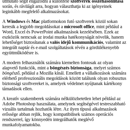
útmutató segít eligazodni a különféle
szoftverek összehasonlítása
során, és rávilágít arra, hogyan választhatja ki az igényeinek
leginkább megfelelő alkalmazásokat.
A
Windows
és
Mac
platformokon futó szoftverek közül sokan
keresik a legjobb megoldásokat a
microsoft office
, mint például a
Word, Excel és PowerPoint alkalmazások kezelésében. Ezek az
eszközök nemcsak az irodai munka hatékonyságát növelik, hanem
lehetőséget biztosítanak a
valós idejű kommunikációs
, valamint az
integrált naptár és e-mail szolgáltatások révén a gördülékenyebb
együttműködésre is.
A modern felhasználók számára kiemelten fontosak az olyan
alapvető funkciók, mint a
böngészés biztonsága
, melyet számos
böngésző
, például a Mozilla kínál. Emellett a vállalkozások számára
elérhető professzionális megoldások között találunk olyan robusztus
biztonsági szoftvereket is, amelyek védelmet nyújtanak kártékony
támadások ellen.
A kreatív szakemberek számára nélkülözhetetlen lehet például az
Adobe Photoshop használata, amelynek segítségével testreszabható
vizuális tartalmak hozhatók létre. Az ilyen típusú alkalmazások
erőssége abban rejlik, hogy kompatibilisek számos operációs
rendszerrel, így könnyedén integrálhatók meglévő
munkafolyamatokba.