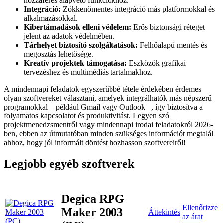
hozzáférés alapvető funkciókhoz.
Integráció:
Zökkenőmentes integráció más platformokkal és
alkalmazásokkal.
Kibertámadások elleni védelem:
Erős biztonsági réteget
jelent az adatok védelmében.
Tárhelyet biztosító szolgáltatások:
Felhőalapú mentés és
megosztás lehetősége.
Kreatív projektek támogatása:
Eszközök grafikai
tervezéshez és multimédiás tartalmakhoz.
A mindennapi feladatok egyszerűbbé tétele érdekében érdemes
olyan szoftvereket választani, amelyek integrálhatók más népszerű
programokkal – például Gmail vagy Outlook –, így biztosítva a
folyamatos kapcsolatot és produktivitást. Legyen szó
projektmenedzsmentről vagy mindennapi irodai feladatokról 2026-
ben, ebben az útmutatóban minden szükséges információt megtalál
ahhoz, hogy jól informált döntést hozhasson szoftvereiről!
Legjobb egyéb szoftverek
Degica RPG
Ellenőrizze
Maker 2003
Áttekintés
az árat