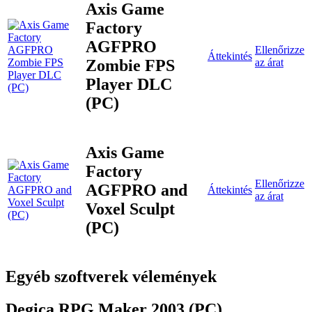
Axis Game
Factory
AGFPRO
Ellenőrizze
Áttekintés
Zombie FPS
az árat
Player DLC
(PC)
Axis Game
Factory
Ellenőrizze
AGFPRO and
Áttekintés
az árat
Voxel Sculpt
(PC)
Egyéb szoftverek vélemények
Degica RPG Maker 2003 (PC)