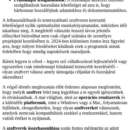
szolgáltatások használata lehetőséget ad arra is, hogy
bárhonnan hozzáférjünk adatainkhoz és dokumentumainkhoz.
A felhasználóbarát és testreszabható szoftveren keresztül
lehetőséged nyílik optimalizálni munkafolyamataidat, miközben időt
takarítasz meg. A megfelelő választás hosszú távon jelentős
előnyöket biztosíthat nem csak céged számára de személyes
projektjeid kezelésében is. 2024-ben különösen fontos lesz figyelni
arra, hogy milyen frissítéseket kínálnak ezek a programok annak
érdekében hogy mindig naprakészek maradjunk.
Bármi legyen is célod – legyen szó vállalkozásod fejlesztéséről vagy
egyszerűen csak mindennapi feladataid könnyebb kezeléséről –
olyan
szoftvert
válassz amely támogatja céljaidat és hozzájárul
sikeredhez!
A végső döntés meghozatala előtt érdemes alaposan megfontolni,
hogy melyik
szoftver
felel meg legjobban a te egyedi igényeidnek
és elvárásaidnak. A mai világban, ahol az
operációs rendszerek
és
a különféle
platformok
, mint a Windows vagy a Mac, folyamatosan
fejlődnek, elengedhetetlen, hogy olyan
szoftvereket
válasszunk,
amelyek nemcsak kompatibilisek ezekkel a rendszerekkel, hanem
valódi értéket is nyújtanak.
A
szoftverek összehasonlítása
során fontos mérlegelni az adott