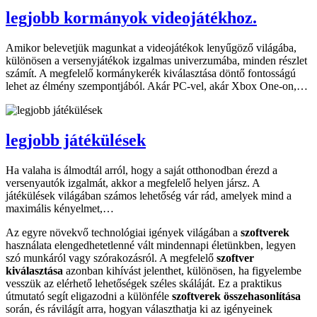
legjobb kormányok videojátékhoz.
Amikor belevetjük magunkat a videojátékok lenyűgöző világába,
különösen a versenyjátékok izgalmas univerzumába, minden részlet
számít. A megfelelő kormánykerék kiválasztása döntő fontosságú
lehet az élmény szempontjából. Akár PC-vel, akár Xbox One-on,…
legjobb játékülések
Ha valaha is álmodtál arról, hogy a saját otthonodban érezd a
versenyautók izgalmát, akkor a megfelelő helyen jársz. A
játékülések világában számos lehetőség vár rád, amelyek mind a
maximális kényelmet,…
Az egyre növekvő technológiai igények világában a
szoftverek
használata elengedhetetlenné vált mindennapi életünkben, legyen
szó munkáról vagy szórakozásról. A megfelelő
szoftver
kiválasztása
azonban kihívást jelenthet, különösen, ha figyelembe
vesszük az elérhető lehetőségek széles skáláját. Ez a praktikus
útmutató segít eligazodni a különféle
szoftverek összehasonlítása
során, és rávilágít arra, hogyan választhatja ki az igényeinek