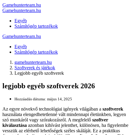
Gamehunterteam.hu
Gamehunterteam.hu
Egyéb
Számítógép tartozékok
Gamehunterteam.hu
Egyéb
Számítógép tartozékok
gamehunterteam.hu
Szoftverek és játékok
Legjobb egyéb szoftverek
legjobb egyéb szoftverek 2026
Hozzáadás dátuma:
május 14, 2025
Az egyre növekvő technológiai igények világában a
szoftverek
használata elengedhetetlenné vált mindennapi életünkben, legyen
szó munkáról vagy szórakozásról. A megfelelő
szoftver
kiválasztása
azonban kihívást jelenthet, különösen, ha figyelembe
vesszük az elérhető lehetőségek széles skáláját. Ez a praktikus