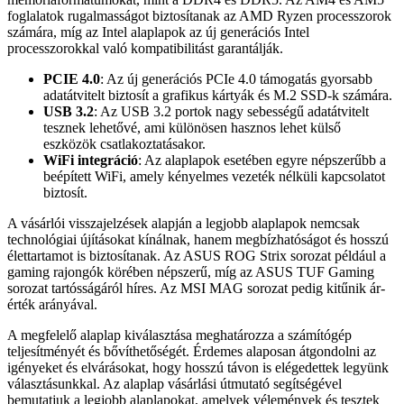
foglalatok rugalmasságot biztosítanak az AMD Ryzen processzorok
számára, míg az Intel alaplapok az új generációs Intel
processzorokkal való kompatibilitást garantálják.
PCIE 4.0
: Az új generációs PCIe 4.0 támogatás gyorsabb
adatátvitelt biztosít a grafikus kártyák és M.2 SSD-k számára.
USB 3.2
: Az USB 3.2 portok nagy sebességű adatátvitelt
tesznek lehetővé, ami különösen hasznos lehet külső
eszközök csatlakoztatásakor.
WiFi integráció
: Az alaplapok esetében egyre népszerűbb a
beépített WiFi, amely kényelmes vezeték nélküli kapcsolatot
biztosít.
A vásárlói visszajelzések alapján a legjobb alaplapok nemcsak
technológiai újításokat kínálnak, hanem megbízhatóságot és hosszú
élettartamot is biztosítanak. Az ASUS ROG Strix sorozat például a
gaming rajongók körében népszerű, míg az ASUS TUF Gaming
sorozat tartósságáról híres. Az MSI MAG sorozat pedig kitűnik ár-
érték arányával.
A megfelelő alaplap kiválasztása meghatározza a számítógép
teljesítményét és bővíthetőségét. Érdemes alaposan átgondolni az
igényeket és elvárásokat, hogy hosszú távon is elégedettek legyünk
választásunkkal. Az alaplap vásárlási útmutató segítségével
bemutatjuk a legjobb alaplapokat, amelyek vélemények és tesztek