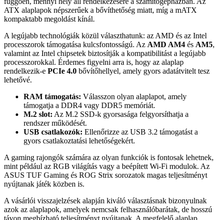
függően, mennyi hely áll rendelkezésére a számítógépházban. Az
ATX alaplapok népszerűek a bővíthetőség miatt, míg a mATX
kompaktabb megoldást kínál.
A legújabb technológiák közül választhatunk: az AMD és az Intel
processzorok támogatása kulcsfontosságú. Az
AMD AM4
és
AM5
,
valamint az Intel chipsetek biztosítják a kompatibilitást a legújabb
processzorokkal. Érdemes figyelni arra is, hogy az alaplap
rendelkezik-e
PCIe 4.0
bővítőhellyel, amely gyors adatátvitelt tesz
lehetővé.
RAM támogatás:
Válasszon olyan alaplapot, amely
támogatja a DDR4 vagy DDR5 memóriát.
M.2 slot:
Az M.2 SSD-k gyorsasága felgyorsíthatja a
rendszer működését.
USB csatlakozók:
Ellenőrizze az USB 3.2 támogatást a
gyors csatlakoztatási lehetőségekért.
A gaming rajongók számára az olyan funkciók is fontosak lehetnek,
mint például az RGB világítás vagy a beépített Wi-Fi modulok. Az
ASUS TUF Gaming és ROG Strix sorozatok magas teljesítményt
nyújtanak játék közben is.
A vásárlói visszajelzések alapján kiváló választásnak bizonyulnak
azok az alaplapok, amelyek nemcsak felhasználóbarátak, de hosszú
távon megbízható teljesítményt nyújtanak. A megfelelő alaplap