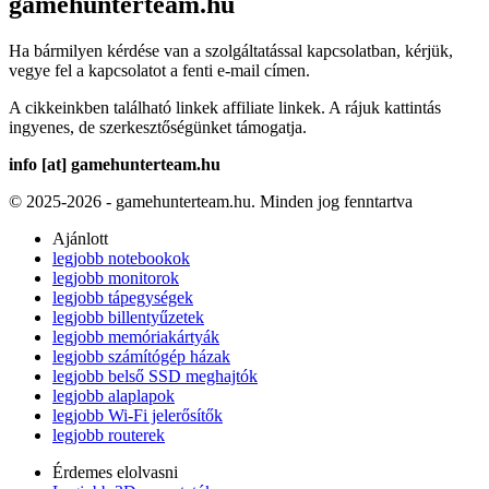
gamehunterteam.hu
Ha bármilyen kérdése van a szolgáltatással kapcsolatban, kérjük,
vegye fel a kapcsolatot a fenti e-mail címen.
A cikkeinkben található linkek affiliate linkek. A rájuk kattintás
ingyenes, de szerkesztőségünket támogatja.
info [at] gamehunterteam.hu
© 2025-2026 - gamehunterteam.hu. Minden jog fenntartva
Ajánlott
legjobb notebookok
legjobb monitorok
legjobb tápegységek
legjobb billentyűzetek
legjobb memóriakártyák
legjobb számítógép házak
legjobb belső SSD meghajtók
legjobb alaplapok
legjobb Wi-Fi jelerősítők
legjobb routerek
Érdemes elolvasni