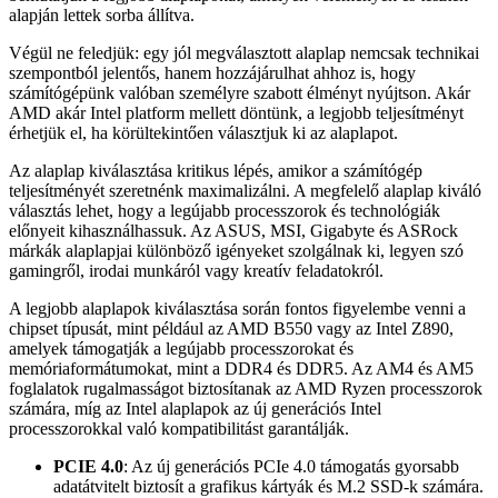
alapján lettek sorba állítva.
Végül ne feledjük: egy jól megválasztott alaplap nemcsak technikai
szempontból jelentős, hanem hozzájárulhat ahhoz is, hogy
számítógépünk valóban személyre szabott élményt nyújtson. Akár
AMD akár Intel platform mellett döntünk, a legjobb teljesítményt
érhetjük el, ha körültekintően választjuk ki az alaplapot.
Az alaplap kiválasztása kritikus lépés, amikor a számítógép
teljesítményét szeretnénk maximalizálni. A megfelelő alaplap kiváló
választás lehet, hogy a legújabb processzorok és technológiák
előnyeit kihasználhassuk. Az ASUS, MSI, Gigabyte és ASRock
márkák alaplapjai különböző igényeket szolgálnak ki, legyen szó
gamingről, irodai munkáról vagy kreatív feladatokról.
A legjobb alaplapok kiválasztása során fontos figyelembe venni a
chipset típusát, mint például az AMD B550 vagy az Intel Z890,
amelyek támogatják a legújabb processzorokat és
memóriaformátumokat, mint a DDR4 és DDR5. Az AM4 és AM5
foglalatok rugalmasságot biztosítanak az AMD Ryzen processzorok
számára, míg az Intel alaplapok az új generációs Intel
processzorokkal való kompatibilitást garantálják.
PCIE 4.0
: Az új generációs PCIe 4.0 támogatás gyorsabb
adatátvitelt biztosít a grafikus kártyák és M.2 SSD-k számára.