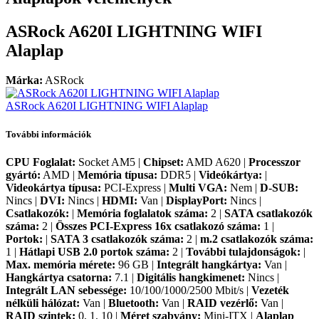
ASRock A620I LIGHTNING WIFI
Alaplap
Márka:
ASRock
ASRock A620I LIGHTNING WIFI Alaplap
További információk
CPU Foglalat:
Socket AM5 |
Chipset:
AMD A620 |
Processzor
gyártó:
AMD |
Memória típusa:
DDR5 |
Videókártya:
|
Videokártya típusa:
PCI-Express |
Multi VGA:
Nem |
D-SUB:
Nincs |
DVI:
Nincs |
HDMI:
Van |
DisplayPort:
Nincs |
Csatlakozók:
|
Memória foglalatok száma:
2 |
SATA csatlakozók
száma:
2 |
Összes PCI-Express 16x csatlakozó száma:
1 |
Portok:
|
SATA 3 csatlakozók száma:
2 |
m.2 csatlakozók száma:
1 |
Hátlapi USB 2.0 portok száma:
2 |
További tulajdonságok:
|
Max. memória mérete:
96 GB |
Integrált hangkártya:
Van |
Hangkártya csatorna:
7.1 |
Digitális hangkimenet:
Nincs |
Integrált LAN sebessége:
10/100/1000/2500 Mbit/s |
Vezeték
nélküli hálózat:
Van |
Bluetooth:
Van |
RAID vezérlő:
Van |
RAID szintek:
0, 1, 10 |
Méret szabvány:
Mini-ITX |
Alaplap