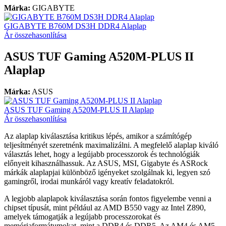
Márka:
GIGABYTE
GIGABYTE B760M DS3H DDR4 Alaplap
Ár összehasonlítása
ASUS TUF Gaming A520M-PLUS II
Alaplap
Márka:
ASUS
ASUS TUF Gaming A520M-PLUS II Alaplap
Ár összehasonlítása
Az alaplap kiválasztása kritikus lépés, amikor a számítógép
teljesítményét szeretnénk maximalizálni. A megfelelő alaplap kiváló
választás lehet, hogy a legújabb processzorok és technológiák
előnyeit kihasználhassuk. Az ASUS, MSI, Gigabyte és ASRock
márkák alaplapjai különböző igényeket szolgálnak ki, legyen szó
gamingről, irodai munkáról vagy kreatív feladatokról.
A legjobb alaplapok kiválasztása során fontos figyelembe venni a
chipset típusát, mint például az AMD B550 vagy az Intel Z890,
amelyek támogatják a legújabb processzorokat és
memóriaformátumokat, mint a DDR4 és DDR5. Az AM4 és AM5