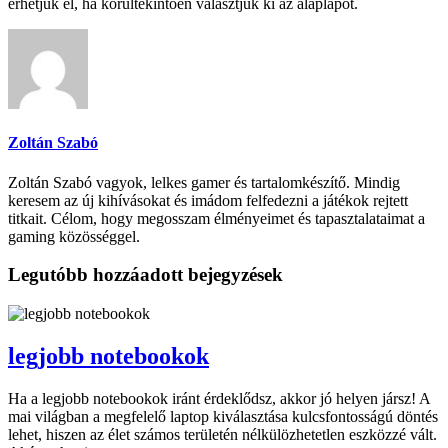
érhetjük el, ha körültekintően választjuk ki az alaplapot.
Zoltán Szabó
Zoltán Szabó vagyok, lelkes gamer és tartalomkészítő. Mindig
keresem az új kihívásokat és imádom felfedezni a játékok rejtett
titkait. Célom, hogy megosszam élményeimet és tapasztalataimat a
gaming közösséggel.
Legutóbb hozzáadott bejegyzések
legjobb notebookok
Ha a legjobb notebookok iránt érdeklődsz, akkor jó helyen jársz! A
mai világban a megfelelő laptop kiválasztása kulcsfontosságú döntés
lehet, hiszen az élet számos területén nélkülözhetetlen eszközzé vált.