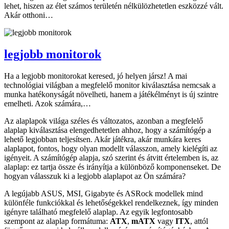
lehet, hiszen az élet számos területén nélkülözhetetlen eszközzé vált.
Akár otthoni…
legjobb monitorok
Ha a legjobb monitorokat keresed, jó helyen jársz! A mai
technológiai világban a megfelelő monitor kiválasztása nemcsak a
munka hatékonyságát növelheti, hanem a játékélményt is új szintre
emelheti. Azok számára,…
Az alaplapok világa széles és változatos, azonban a megfelelő
alaplap kiválasztása elengedhetetlen ahhoz, hogy a számítógép a
lehető legjobban teljesítsen. Akár játékra, akár munkára keres
alaplapot, fontos, hogy olyan modellt válasszon, amely kielégíti az
igényeit. A számítógép alapja, szó szerint és átvitt értelemben is, az
alaplap: ez tartja össze és irányítja a különböző komponenseket. De
hogyan válasszuk ki a legjobb alaplapot az Ön számára?
A legújabb ASUS, MSI, Gigabyte és ASRock modellek mind
különféle funkciókkal és lehetőségekkel rendelkeznek, így minden
igényre található megfelelő alaplap. Az egyik legfontosabb
szempont az alaplap formátuma:
ATX
,
mATX
vagy
ITX
, attól