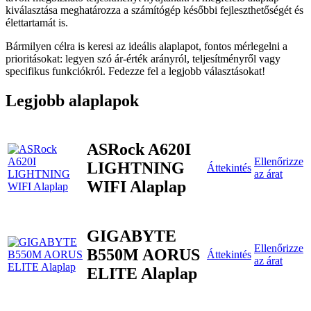
kiválasztása meghatározza a számítógép későbbi fejleszthetőségét és
élettartamát is.
Bármilyen célra is keresi az ideális alaplapot, fontos mérlegelni a
prioritásokat: legyen szó ár-érték arányról, teljesítményről vagy
specifikus funkciókról. Fedezze fel a legjobb választásokat!
Legjobb alaplapok
ASRock A620I
Ellenőrizze
LIGHTNING
Áttekintés
az árat
WIFI Alaplap
GIGABYTE
Ellenőrizze
B550M AORUS
Áttekintés
az árat
ELITE Alaplap