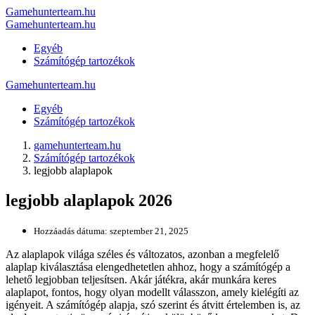
Gamehunterteam.hu
Gamehunterteam.hu
Egyéb
Számítógép tartozékok
Gamehunterteam.hu
Egyéb
Számítógép tartozékok
gamehunterteam.hu
Számítógép tartozékok
legjobb alaplapok
legjobb alaplapok 2026
Hozzáadás dátuma:
szeptember 21, 2025
Az alaplapok világa széles és változatos, azonban a megfelelő
alaplap kiválasztása elengedhetetlen ahhoz, hogy a számítógép a
lehető legjobban teljesítsen. Akár játékra, akár munkára keres
alaplapot, fontos, hogy olyan modellt válasszon, amely kielégíti az
igényeit. A számítógép alapja, szó szerint és átvitt értelemben is, az