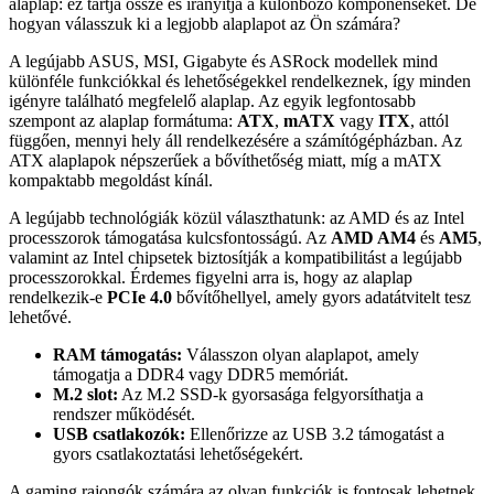
alaplap: ez tartja össze és irányítja a különböző komponenseket. De
hogyan válasszuk ki a legjobb alaplapot az Ön számára?
A legújabb ASUS, MSI, Gigabyte és ASRock modellek mind
különféle funkciókkal és lehetőségekkel rendelkeznek, így minden
igényre található megfelelő alaplap. Az egyik legfontosabb
szempont az alaplap formátuma:
ATX
,
mATX
vagy
ITX
, attól
függően, mennyi hely áll rendelkezésére a számítógépházban. Az
ATX alaplapok népszerűek a bővíthetőség miatt, míg a mATX
kompaktabb megoldást kínál.
A legújabb technológiák közül választhatunk: az AMD és az Intel
processzorok támogatása kulcsfontosságú. Az
AMD AM4
és
AM5
,
valamint az Intel chipsetek biztosítják a kompatibilitást a legújabb
processzorokkal. Érdemes figyelni arra is, hogy az alaplap
rendelkezik-e
PCIe 4.0
bővítőhellyel, amely gyors adatátvitelt tesz
lehetővé.
RAM támogatás:
Válasszon olyan alaplapot, amely
támogatja a DDR4 vagy DDR5 memóriát.
M.2 slot:
Az M.2 SSD-k gyorsasága felgyorsíthatja a
rendszer működését.
USB csatlakozók:
Ellenőrizze az USB 3.2 támogatást a
gyors csatlakoztatási lehetőségekért.
A gaming rajongók számára az olyan funkciók is fontosak lehetnek,