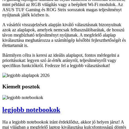
mint például az RGB világítás vagy a beépített Wi-Fi modulok. Az
ASUS TUF Gaming és ROG Strix sorozatok magas teljesítményt
nyújtanak játék közben is.
A vásárlói visszajelzések alapján kiváló választásnak bizonyulnak
azok az alaplapok, amelyek nemcsak felhasználóbarátak, de hosszú
távon megbízható teljesítményt nyújtanak. A megfelelő alaplap
kiválasztása meghatározza a számítógép későbbi fejleszthetőségét és
élettartamát is.
Bármilyen célra is keresi az ideális alaplapot, fontos mérlegelni a
prioritásokat: legyen szó ár-érték arányról, teljesítményről vagy
specifikus funkciókról. Fedezze fel a legjobb választásokat!
Kiemelt posztok
legjobb notebookok
Ha a legjobb notebookok iránt érdeklődsz, akkor jó helyen jársz! A
mai világban a megfelelő laptop kiválasztása kulcsfontosságú döntés