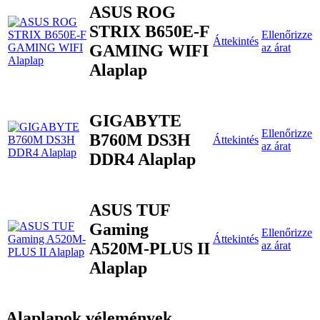
ASUS ROG
STRIX B650E-F
Ellenőrizze
Áttekintés
GAMING WIFI
az árat
Alaplap
GIGABYTE
Ellenőrizze
B760M DS3H
Áttekintés
az árat
DDR4 Alaplap
ASUS TUF
Gaming
Ellenőrizze
Áttekintés
A520M-PLUS II
az árat
Alaplap
Alaplapok vélemények