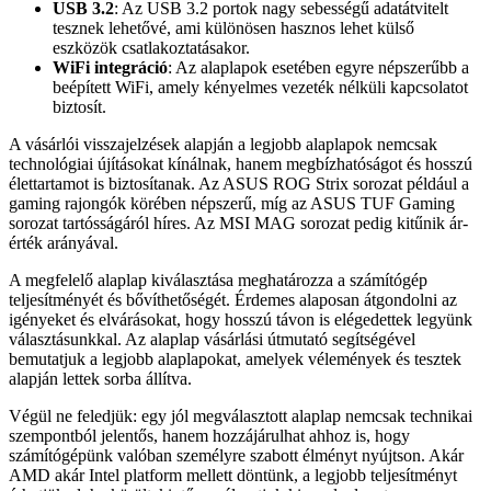
USB 3.2
: Az USB 3.2 portok nagy sebességű adatátvitelt
tesznek lehetővé, ami különösen hasznos lehet külső
eszközök csatlakoztatásakor.
WiFi integráció
: Az alaplapok esetében egyre népszerűbb a
beépített WiFi, amely kényelmes vezeték nélküli kapcsolatot
biztosít.
A vásárlói visszajelzések alapján a legjobb alaplapok nemcsak
technológiai újításokat kínálnak, hanem megbízhatóságot és hosszú
élettartamot is biztosítanak. Az ASUS ROG Strix sorozat például a
gaming rajongók körében népszerű, míg az ASUS TUF Gaming
sorozat tartósságáról híres. Az MSI MAG sorozat pedig kitűnik ár-
érték arányával.
A megfelelő alaplap kiválasztása meghatározza a számítógép
teljesítményét és bővíthetőségét. Érdemes alaposan átgondolni az
igényeket és elvárásokat, hogy hosszú távon is elégedettek legyünk
választásunkkal. Az alaplap vásárlási útmutató segítségével
bemutatjuk a legjobb alaplapokat, amelyek vélemények és tesztek
alapján lettek sorba állítva.
Végül ne feledjük: egy jól megválasztott alaplap nemcsak technikai
szempontból jelentős, hanem hozzájárulhat ahhoz is, hogy
számítógépünk valóban személyre szabott élményt nyújtson. Akár
AMD akár Intel platform mellett döntünk, a legjobb teljesítményt