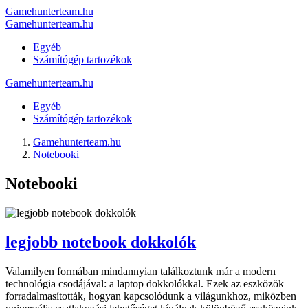
Gamehunterteam.hu
Gamehunterteam.hu
Egyéb
Számítógép tartozékok
Gamehunterteam.hu
Egyéb
Számítógép tartozékok
Gamehunterteam.hu
Notebooki
Notebooki
legjobb notebook dokkolók
Valamilyen formában mindannyian találkoztunk már a modern
technológia csodájával: a laptop dokkolókkal. Ezek az eszközök
forradalmasították, hogyan kapcsolódunk a világunkhoz, miközben