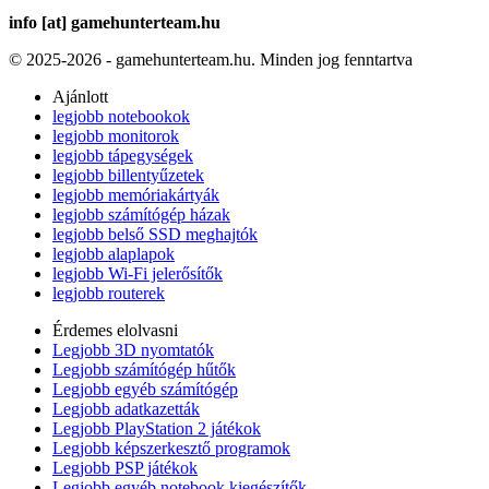
info [at] gamehunterteam.hu
© 2025-2026 - gamehunterteam.hu. Minden jog fenntartva
Ajánlott
legjobb notebookok
legjobb monitorok
legjobb tápegységek
legjobb billentyűzetek
legjobb memóriakártyák
legjobb számítógép házak
legjobb belső SSD meghajtók
legjobb alaplapok
legjobb Wi-Fi jelerősítők
legjobb routerek
Érdemes elolvasni
Legjobb 3D nyomtatók
Legjobb számítógép hűtők
Legjobb egyéb számítógép
Legjobb adatkazetták
Legjobb PlayStation 2 játékok
Legjobb képszerkesztő programok
Legjobb PSP játékok
Legjobb egyéb notebook kiegészítők